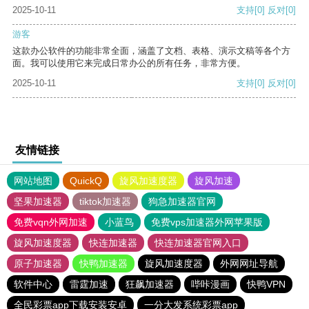
2025-10-11
支持
[0]
反对
[0]
游客
这款办公软件的功能非常全面，涵盖了文档、表格、演示文稿等各个方
面。我可以使用它来完成日常办公的所有任务，非常方便。
2025-10-11
支持
[0]
反对
[0]
友情链接
网站地图
QuickQ
旋风加速度器
旋风加速
坚果加速器
tiktok加速器
狗急加速器官网
免费vqn外网加速
小蓝鸟
免费vps加速器外网苹果版
旋风加速度器
快连加速器
快连加速器官网入口
原子加速器
快鸭加速器
旋风加速度器
外网网址导航
软件中心
雷霆加速
狂飙加速器
哔咔漫画
快鸭VPN
全民彩票app下载安装安卓
一分大发系统彩票app