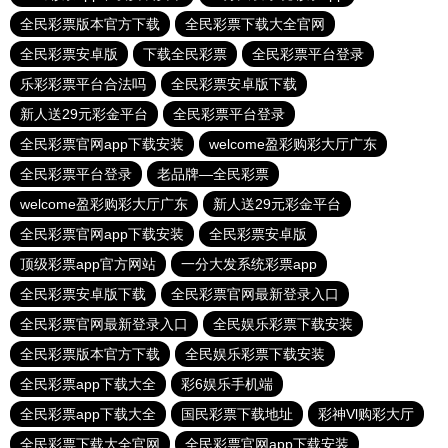
全民彩票版本官方下载
全民彩票下载大全官网
全民彩票安卓版
下载全民彩票
全民彩票平台登录
乐彩彩票平台合法吗
全民彩票安卓版下载
新人送29元彩金平台
全民彩票平台登录
全民彩票官网app下载安装
welcome盈彩购彩大厅广东
全民彩票平台登录
老品牌—全民彩票
welcome盈彩购彩大厅广东
新人送29元彩金平台
全民彩票官网app下载安装
全民彩票安卓版
顶级彩票app官方网站
一分大发系统彩票app
全民彩票安卓版下载
全民彩票官网最新登录入口
全民彩票官网最新登录入口
全民娱乐彩票下载安装
全民彩票版本官方下载
全民娱乐彩票下载安装
全民彩票app下载大全
彩6娱乐手机端
全民彩票app下载大全
国民彩票下载地址
彩神Vl购彩大厅
全民彩票下载大全官网
全民彩票官网app下载安装