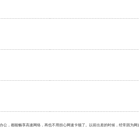
作办公，都能畅享高速网络，再也不用担心网速卡顿了。以前出差的时候，经常因为网