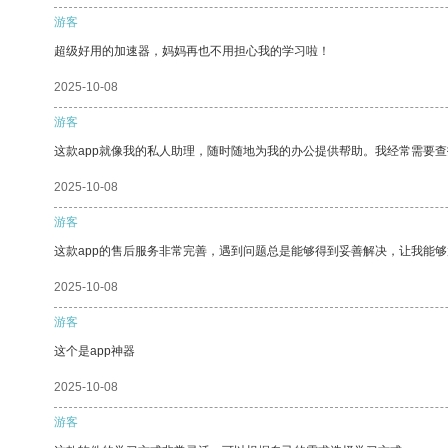
游客
超级好用的加速器，妈妈再也不用担心我的学习啦！
2025-10-08
游客
这款app就像我的私人助理，随时随地为我的办公提供帮助。我经常需要查
2025-10-08
游客
这款app的售后服务非常完善，遇到问题总是能够得到妥善解决，让我能
2025-10-08
游客
这个是app神器
2025-10-08
游客