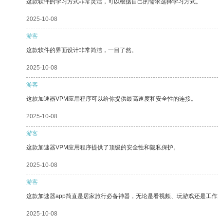
这款软件的学习方式非常灵活，可以根据自己的需求选择学习方式。
2025-10-08
游客
这款软件的界面设计非常简洁，一目了然。
2025-10-08
游客
这款加速器VPM应用程序可以给你提供最高速度和安全性的连接。
2025-10-08
游客
这款加速器VPM应用程序提供了顶级的安全性和隐私保护。
2025-10-08
游客
这款加速器app简直是居家旅行必备神器，无论是看视频、玩游戏还是工
2025-10-08