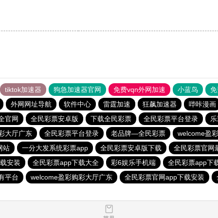
tiktok加速器
狗急加速器官网
免费vqn外网加速
小蓝鸟
免
外网网址导航
软件中心
雷霆加速
狂飙加速器
哔咔漫画
全官网
全民彩票安卓版
下载全民彩票
全民彩票平台登录
乐
购彩大厅广东
全民彩票平台登录
老品牌—全民彩票
welcome
网站
一分大发系统彩票app
全民彩票安卓版下载
全民彩票官网
载安装
全民彩票app下载大全
彩6娱乐手机端
全民彩票app下
有平台
welcome盈彩购彩大厅广东
全民彩票官网app下载安装