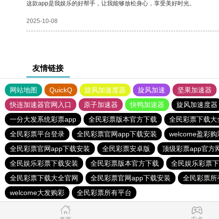
这款app是我娱乐的好帮手，让我能够放松身心，享受美好时光。
2025-10-08
友情链接
网站地图
QuickQ
旋风加速度器
旋风加速
坚果加速器
快连加速器官网入口
原子加速器
快鸭加速器
旋风加速度器
一分大发系统彩票app
全民彩票版本官方下载
全民彩票下载大
全民彩票平台登录
全民彩票官网app下载安装
welcome盈彩
全民彩票官网app下载安装
全民彩票安卓版
顶级彩票app官方
全民娱乐彩票下载安装
全民彩票版本官方下载
全民娱乐彩票下
全民彩票下载大全官网
全民彩票官网app下载安装
全民彩票所
welcome大发购彩
全民彩票所有平台