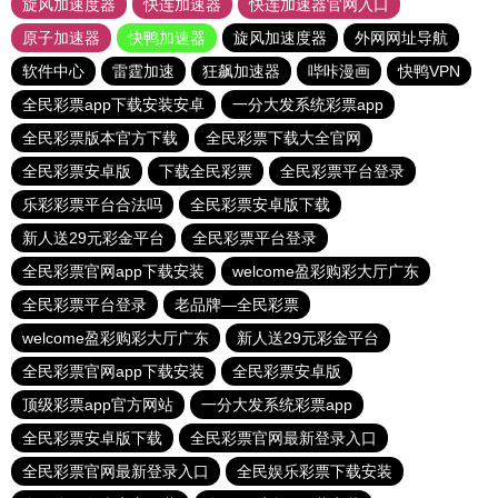
旋风加速度器
快连加速器
快连加速器官网入口
原子加速器
快鸭加速器
旋风加速度器
外网网址导航
软件中心
雷霆加速
狂飙加速器
哔咔漫画
快鸭VPN
全民彩票app下载安装安卓
一分大发系统彩票app
全民彩票版本官方下载
全民彩票下载大全官网
全民彩票安卓版
下载全民彩票
全民彩票平台登录
乐彩彩票平台合法吗
全民彩票安卓版下载
新人送29元彩金平台
全民彩票平台登录
全民彩票官网app下载安装
welcome盈彩购彩大厅广东
全民彩票平台登录
老品牌—全民彩票
welcome盈彩购彩大厅广东
新人送29元彩金平台
全民彩票官网app下载安装
全民彩票安卓版
顶级彩票app官方网站
一分大发系统彩票app
全民彩票安卓版下载
全民彩票官网最新登录入口
全民彩票官网最新登录入口
全民娱乐彩票下载安装