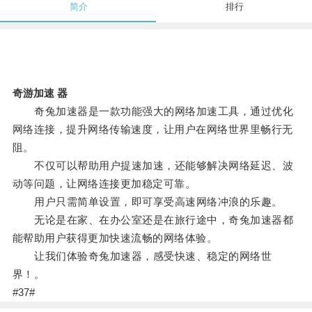
简介
排行
奇游加速 器
奇兔加速器是一款功能强大的网络加速工具，通过优化
网络连接，提升网络传输速度，让用户在网络世界里畅行无
阻。
不仅可以帮助用户提速加速，还能够解决网络延迟、波
动等问题，让网络连接更加稳定可靠。
用户只需简单设置，即可享受高速网络冲浪的乐趣。
无论是在家、在办公室还是在旅行途中，奇兔加速器都
能帮助用户获得更加快速流畅的网络体验。
让我们体验奇兔加速器，感受快速、稳定的网络世
界！。
#37#