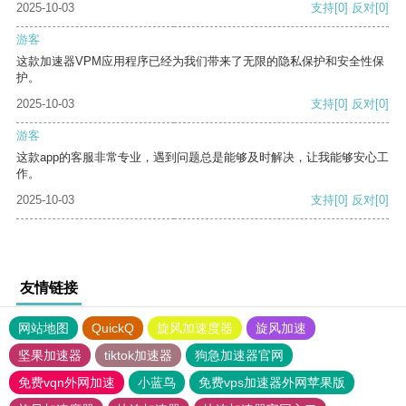
2025-10-03
支持
[0]
反对
[0]
游客
这款加速器VPM应用程序已经为我们带来了无限的隐私保护和安全性保
护。
2025-10-03
支持
[0]
反对
[0]
游客
这款app的客服非常专业，遇到问题总是能够及时解决，让我能够安心工
作。
2025-10-03
支持
[0]
反对
[0]
友情链接
网站地图
QuickQ
旋风加速度器
旋风加速
坚果加速器
tiktok加速器
狗急加速器官网
免费vqn外网加速
小蓝鸟
免费vps加速器外网苹果版