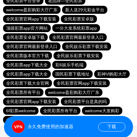
全民彩票平台登录
老品牌—全民彩票
welcome盈彩购彩大厅广东
新人送29元彩金平台
全民彩票官网app下载安装
全民彩票安卓版
顶级彩票app官方网站
一分大发系统彩票app
全民彩票安卓版下载
全民彩票官网最新登录入口
全民彩票官网最新登录入口
全民娱乐彩票下载安装
全民彩票版本官方下载
全民娱乐彩票下载安装
全民彩票app下载大全
彩6娱乐手机端
全民彩票app下载大全
国民彩票下载地址
彩神Vl购彩大厅
全民彩票下载大全官网
全民彩票官网app下载安装
全民彩票所有平台
welcome盈彩购彩大厅广东
全民彩票官网app下载安装
全民彩票平台是真的吗
6f彩票welcome
全民彩票所有平台
welcome大发购彩
全民彩票所有平台
永久免费使用的加速器
下载