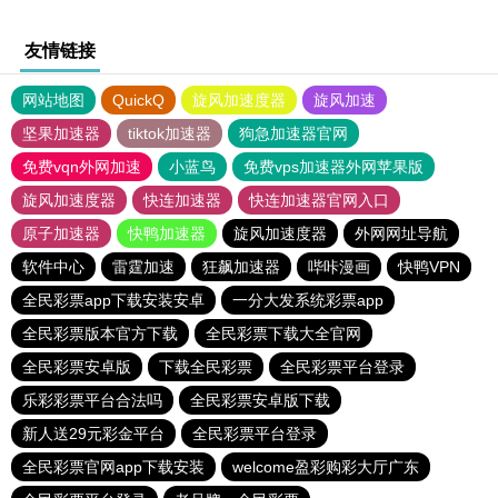
友情链接
网站地图
QuickQ
旋风加速度器
旋风加速
坚果加速器
tiktok加速器
狗急加速器官网
免费vqn外网加速
小蓝鸟
免费vps加速器外网苹果版
旋风加速度器
快连加速器
快连加速器官网入口
原子加速器
快鸭加速器
旋风加速度器
外网网址导航
软件中心
雷霆加速
狂飙加速器
哔咔漫画
快鸭VPN
全民彩票app下载安装安卓
一分大发系统彩票app
全民彩票版本官方下载
全民彩票下载大全官网
全民彩票安卓版
下载全民彩票
全民彩票平台登录
乐彩彩票平台合法吗
全民彩票安卓版下载
新人送29元彩金平台
全民彩票平台登录
全民彩票官网app下载安装
welcome盈彩购彩大厅广东