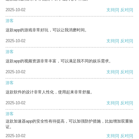
2025-10-02
支持
[0]
反对
[0]
游客
这款app的游戏非常好玩，可以让我消磨时间。
2025-10-02
支持
[0]
反对
[0]
游客
这款app的视频资源非常丰富，可以满足我不同的娱乐需求。
2025-10-02
支持
[0]
反对
[0]
游客
这款软件的设计非常人性化，使用起来非常舒服。
2025-10-02
支持
[0]
反对
[0]
游客
这款加速器app的安全性有待提高，可以加强防护措施，比如增加双重验
证。
2025-10-02
支持
[0]
反对
[0]