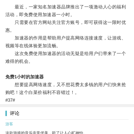
最近，一家知名加速器品牌推出了一项激动人心的福利
活动，即免费使用加速器一小时。
只需要在官方网站关注官方账号，即可获得这一限时优
惠。
加速器的作用是帮助用户提高网络连接速度，让游戏、
视频等在线体验更加流畅。
这次免费使用加速器的活动无疑是给用户们带来了一个
难得的机会。
免费1小时的加速器
想要提高网络速度，又不想花费太多钱的用户们快来抢
购吧！这个白菜价福利不容错过！。
#37#
评论
游客
这款游戏的音乐非常优美，听了让人心旷神怡。