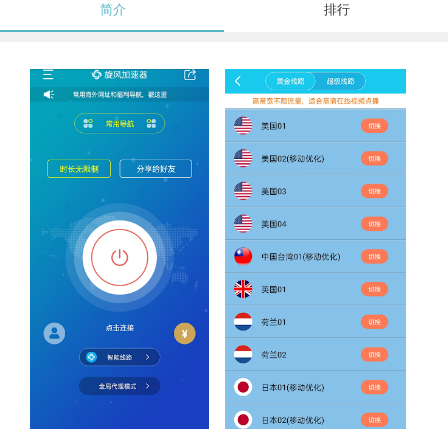
简介
排行