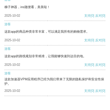
梯子神器，ins随便看，美美哒！
2025-10-02
支持
[0]
反对
[0]
游客
这款app的商品种类非常丰富，可以满足我所有的购物需求。
2025-10-02
支持
[0]
反对
[0]
游客
这款app的路线规划非常精准，让我能够快速到达目的地。
2025-10-02
支持
[0]
反对
[0]
游客
这款加速器VPM应用程序已经为我们带来了无限的隐私保护和安全性保
护。
2025-10-02
支持
[0]
反对
[0]