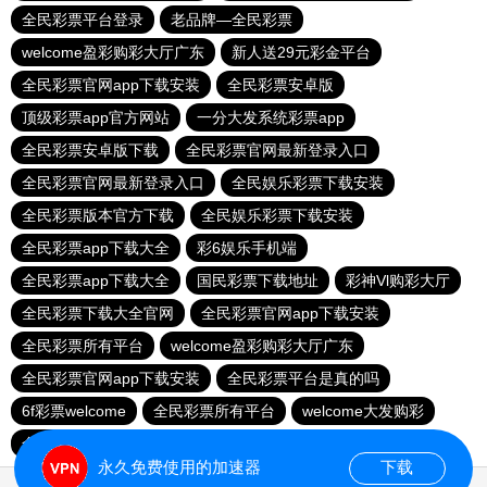
全民彩票平台登录
老品牌—全民彩票
welcome盈彩购彩大厅广东
新人送29元彩金平台
全民彩票官网app下载安装
全民彩票安卓版
顶级彩票app官方网站
一分大发系统彩票app
全民彩票安卓版下载
全民彩票官网最新登录入口
全民彩票官网最新登录入口
全民娱乐彩票下载安装
全民彩票版本官方下载
全民娱乐彩票下载安装
全民彩票app下载大全
彩6娱乐手机端
全民彩票app下载大全
国民彩票下载地址
彩神Vl购彩大厅
全民彩票下载大全官网
全民彩票官网app下载安装
全民彩票所有平台
welcome盈彩购彩大厅广东
全民彩票官网app下载安装
全民彩票平台是真的吗
6f彩票welcome
全民彩票所有平台
welcome大发购彩
全民彩票所有平台
永久免费使用的加速器
下载