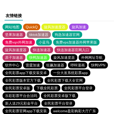
友情链接
网站地图
QuickQ
旋风加速度器
旋风加速
坚果加速器
tiktok加速器
狗急加速器官网
免费vqn外网加速
小蓝鸟
免费vps加速器外网苹果版
旋风加速度器
快连加速器
快连加速器官网入口
原子加速器
快鸭加速器
旋风加速度器
外网网址导航
软件中心
雷霆加速
狂飙加速器
哔咔漫画
快鸭VPN
全民彩票app下载安装安卓
一分大发系统彩票app
全民彩票版本官方下载
全民彩票下载大全官网
全民彩票安卓版
下载全民彩票
全民彩票平台登录
乐彩彩票平台合法吗
全民彩票安卓版下载
新人送29元彩金平台
全民彩票平台登录
全民彩票官网app下载安装
welcome盈彩购彩大厅广东