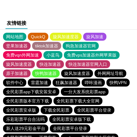
友情链接
网站地图
QuickQ
旋风加速度器
旋风加速
坚果加速器
tiktok加速器
狗急加速器官网
免费vqn外网加速
小蓝鸟
免费vps加速器外网苹果版
旋风加速度器
快连加速器
快连加速器官网入口
原子加速器
快鸭加速器
旋风加速度器
外网网址导航
软件中心
雷霆加速
狂飙加速器
哔咔漫画
快鸭VPN
全民彩票app下载安装安卓
一分大发系统彩票app
全民彩票版本官方下载
全民彩票下载大全官网
全民彩票安卓版
下载全民彩票
全民彩票平台登录
乐彩彩票平台合法吗
全民彩票安卓版下载
新人送29元彩金平台
全民彩票平台登录