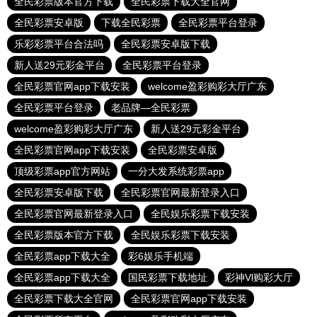
全民彩票版本官方下载
全民彩票下载大全官网
全民彩票安卓版
下载全民彩票
全民彩票平台登录
乐彩彩票平台合法吗
全民彩票安卓版下载
新人送29元彩金平台
全民彩票平台登录
全民彩票官网app下载安装
welcome盈彩购彩大厅广东
全民彩票平台登录
老品牌—全民彩票
welcome盈彩购彩大厅广东
新人送29元彩金平台
全民彩票官网app下载安装
全民彩票安卓版
顶级彩票app官方网站
一分大发系统彩票app
全民彩票安卓版下载
全民彩票官网最新登录入口
全民彩票官网最新登录入口
全民娱乐彩票下载安装
全民彩票版本官方下载
全民娱乐彩票下载安装
全民彩票app下载大全
彩6娱乐手机端
全民彩票app下载大全
国民彩票下载地址
彩神Vl购彩大厅
全民彩票下载大全官网
全民彩票官网app下载安装