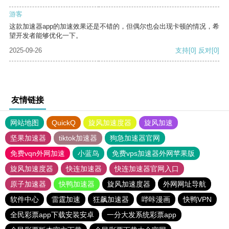
游客
这款加速器app的加速效果还是不错的，但偶尔也会出现卡顿的情况，希
望开发者能够优化一下。
2025-09-26
支持
[0]
反对
[0]
友情链接
网站地图
QuickQ
旋风加速度器
旋风加速
坚果加速器
tiktok加速器
狗急加速器官网
免费vqn外网加速
小蓝鸟
免费vps加速器外网苹果版
旋风加速度器
快连加速器
快连加速器官网入口
原子加速器
快鸭加速器
旋风加速度器
外网网址导航
软件中心
雷霆加速
狂飙加速器
哔咔漫画
快鸭VPN
全民彩票app下载安装安卓
一分大发系统彩票app