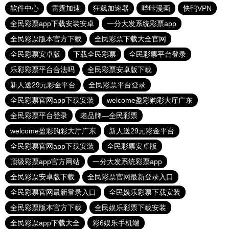
软件中心
雷霆加速
狂飙加速器
哔咔漫画
快鸭VPN
全民彩票app下载安装安卓
一分大发系统彩票app
全民彩票版本官方下载
全民彩票下载大全官网
全民彩票安卓版
下载全民彩票
全民彩票平台登录
乐彩彩票平台合法吗
全民彩票安卓版下载
新人送29元彩金平台
全民彩票平台登录
全民彩票官网app下载安装
welcome盈彩购彩大厅广东
全民彩票平台登录
老品牌—全民彩票
welcome盈彩购彩大厅广东
新人送29元彩金平台
全民彩票官网app下载安装
全民彩票安卓版
顶级彩票app官方网站
一分大发系统彩票app
全民彩票安卓版下载
全民彩票官网最新登录入口
全民彩票官网最新登录入口
全民娱乐彩票下载安装
全民彩票版本官方下载
全民娱乐彩票下载安装
全民彩票app下载大全
彩6娱乐手机端