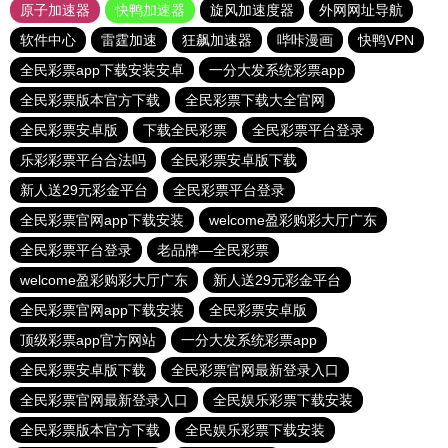
原子加速器
快鸭加速器
旋风加速度器
外网网址导航
软件中心
雷霆加速
狂飙加速器
哔咔漫画
快鸭VPN
全民彩票app下载安装安卓
一分大发系统彩票app
全民彩票版本官方下载
全民彩票下载大全官网
全民彩票安卓版
下载全民彩票
全民彩票平台登录
乐彩彩票平台合法吗
全民彩票安卓版下载
新人送29元彩金平台
全民彩票平台登录
全民彩票官网app下载安装
welcome盈彩购彩大厅广东
全民彩票平台登录
老品牌—全民彩票
welcome盈彩购彩大厅广东
新人送29元彩金平台
全民彩票官网app下载安装
全民彩票安卓版
顶级彩票app官方网站
一分大发系统彩票app
全民彩票安卓版下载
全民彩票官网最新登录入口
全民彩票官网最新登录入口
全民娱乐彩票下载安装
全民彩票版本官方下载
全民娱乐彩票下载安装