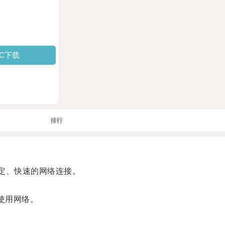
PC下载
排行
定、快速的网络连接。
使用网络。