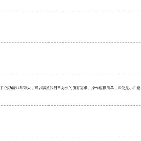
软件的功能非常强大，可以满足我日常办公的所有需求。操作也很简单，即使是小白也
。