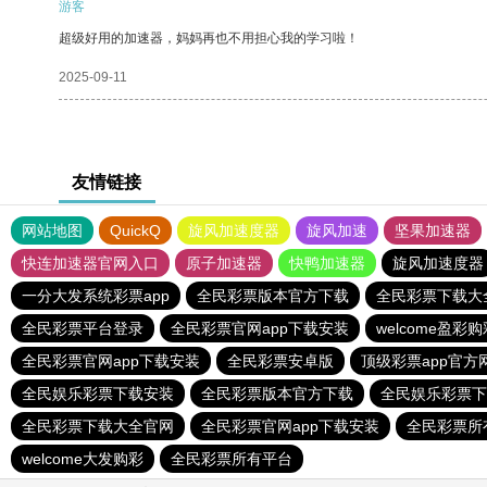
游客
超级好用的加速器，妈妈再也不用担心我的学习啦！
2025-09-11
友情链接
网站地图
QuickQ
旋风加速度器
旋风加速
坚果加速器
快连加速器官网入口
原子加速器
快鸭加速器
旋风加速度器
一分大发系统彩票app
全民彩票版本官方下载
全民彩票下载大
全民彩票平台登录
全民彩票官网app下载安装
welcome盈彩
全民彩票官网app下载安装
全民彩票安卓版
顶级彩票app官方
全民娱乐彩票下载安装
全民彩票版本官方下载
全民娱乐彩票下
全民彩票下载大全官网
全民彩票官网app下载安装
全民彩票所
welcome大发购彩
全民彩票所有平台