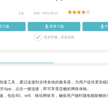
工具
|
时间：2025-09-11
|
卓下载
苹果下载
安卓市场，安全绿色
加速工具，通过连接到全球各地的服务器，为用户提供更加稳
App，点击一键连接，即可享受流畅的网络体验。
，包括4G、wifi、移动网络等，确保用户随时随地都能畅快