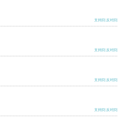
支持
[0]
反对
[0]
支持
[0]
反对
[0]
支持
[0]
反对
[0]
支持
[0]
反对
[0]