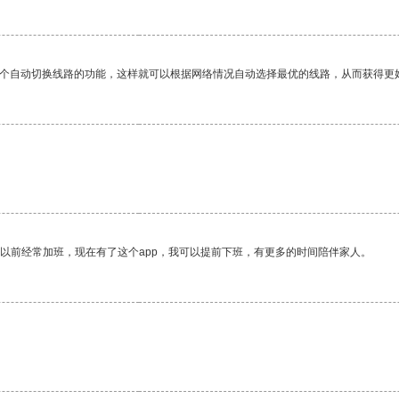
一个自动切换线路的功能，这样就可以根据网络情况自动选择最优的线路，从而获得更
我以前经常加班，现在有了这个app，我可以提前下班，有更多的时间陪伴家人。