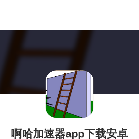
啊哈加速器app下载安卓