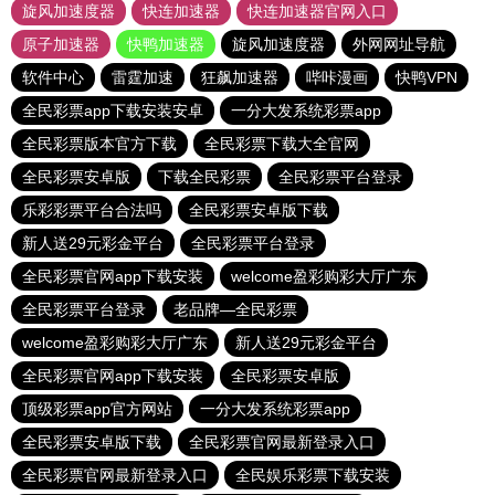
旋风加速度器
快连加速器
快连加速器官网入口
原子加速器
快鸭加速器
旋风加速度器
外网网址导航
软件中心
雷霆加速
狂飙加速器
哔咔漫画
快鸭VPN
全民彩票app下载安装安卓
一分大发系统彩票app
全民彩票版本官方下载
全民彩票下载大全官网
全民彩票安卓版
下载全民彩票
全民彩票平台登录
乐彩彩票平台合法吗
全民彩票安卓版下载
新人送29元彩金平台
全民彩票平台登录
全民彩票官网app下载安装
welcome盈彩购彩大厅广东
全民彩票平台登录
老品牌—全民彩票
welcome盈彩购彩大厅广东
新人送29元彩金平台
全民彩票官网app下载安装
全民彩票安卓版
顶级彩票app官方网站
一分大发系统彩票app
全民彩票安卓版下载
全民彩票官网最新登录入口
全民彩票官网最新登录入口
全民娱乐彩票下载安装