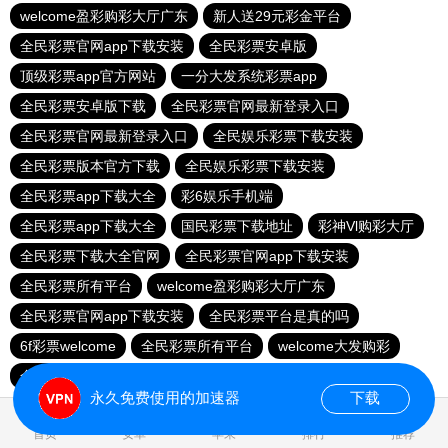
welcome盈彩购彩大厅广东
新人送29元彩金平台
全民彩票官网app下载安装
全民彩票安卓版
顶级彩票app官方网站
一分大发系统彩票app
全民彩票安卓版下载
全民彩票官网最新登录入口
全民彩票官网最新登录入口
全民娱乐彩票下载安装
全民彩票版本官方下载
全民娱乐彩票下载安装
全民彩票app下载大全
彩6娱乐手机端
全民彩票app下载大全
国民彩票下载地址
彩神Vl购彩大厅
全民彩票下载大全官网
全民彩票官网app下载安装
全民彩票所有平台
welcome盈彩购彩大厅广东
全民彩票官网app下载安装
全民彩票平台是真的吗
6f彩票welcome
全民彩票所有平台
welcome大发购彩
全民彩票所有平台
永久免费使用的加速器
下载
0.025684s
首页
安卓
苹果
排行
推荐