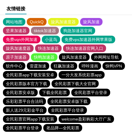
友情链接
网站地图
QuickQ
旋风加速度器
旋风加速
坚果加速器
tiktok加速器
狗急加速器官网
免费vqn外网加速
小蓝鸟
免费vps加速器外网苹果版
旋风加速度器
快连加速器
快连加速器官网入口
原子加速器
快鸭加速器
旋风加速度器
外网网址导航
软件中心
雷霆加速
狂飙加速器
哔咔漫画
快鸭VPN
全民彩票app下载安装安卓
一分大发系统彩票app
全民彩票版本官方下载
全民彩票下载大全官网
全民彩票安卓版
下载全民彩票
全民彩票平台登录
乐彩彩票平台合法吗
全民彩票安卓版下载
新人送29元彩金平台
全民彩票平台登录
全民彩票官网app下载安装
welcome盈彩购彩大厅广东
全民彩票平台登录
老品牌—全民彩票