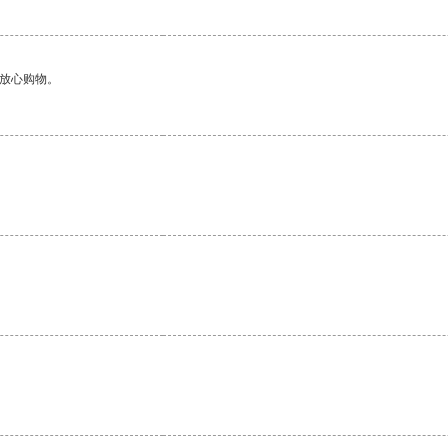
够放心购物。
。