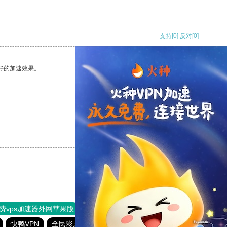
支持
[0]
反对
[0]
好的加速效果。
支持
[0]
反对
[0]
支持
[0]
反对
[0]
费vps加速器外网苹果版
旋风加速度器
快连加速器
快鸭VPN
全民彩票app下载安装安卓