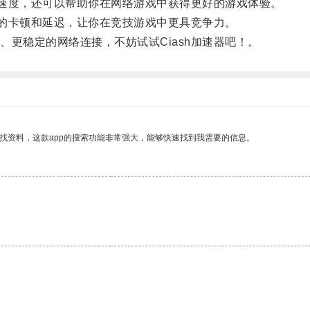
速度，还可以帮助你在网络游戏中获得更好的游戏体验。
的卡顿和延迟，让你在竞技游戏中更具竞争力。
稳定的网络连接，不妨试试Ciash加速器吧！。
找资料，这款app的搜索功能非常强大，能够快速找到我需要的信息。