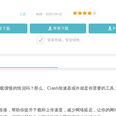
工具
|
时间：2025-09-02
|
卓下载
苹果下载
安卓市场，安全绿色
慢的情况吗？那么，Ciash加速器或许就是你需要的工具
连接，帮助你提升下载和上传速度，减少网络延迟，让你的网