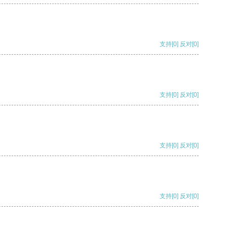
支持
[0]
反对
[0]
支持
[0]
反对
[0]
支持
[0]
反对
[0]
支持
[0]
反对
[0]