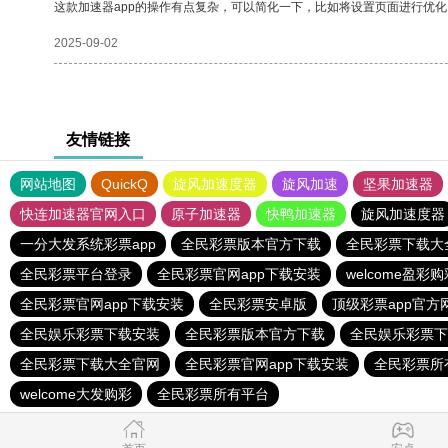
这款加速器app的操作有点复杂，可以简化一下，比如将设置页面进行优化
2025-09-02
友情链接
网站地图
QuickQ
旋风加速度器
旋风加速
坚果加速器
快连加速器官网入口
原子加速器
快鸭加速器
旋风加速度器
一分大发系统彩票app
全民彩票版本官方下载
全民彩票下载大
全民彩票平台登录
全民彩票官网app下载安装
welcome盈彩
全民彩票官网app下载安装
全民彩票安卓版
顶级彩票app官方
全民娱乐彩票下载安装
全民彩票版本官方下载
全民娱乐彩票下
全民彩票下载大全官网
全民彩票官网app下载安装
全民彩票所
welcome大发购彩
全民彩票所有平台