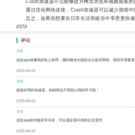
Ciash加速器不仅能够提升网页浏览和视频观看的
通过优化网络连接，Ciash加速器可以减少游戏中
总之，如果你想要在日常生活和娱乐中享受更快速、更
#37#
评论
游客
这款app就像我的私人助理，随时随地为我的办公提供帮助。我经常需要查
2025-09-02
游客
超级好用的加速器，妈妈再也不用担心我的学习啦！
2025-09-02
游客
这款app的功能非常丰富，可以满足我不同的社交需求。
2025-09-02