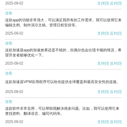
2025-09-02
支持
[0]
反对
[0]
游客
这款app的功能非常强大，可以满足我所有的工作需求。我可以使用它来
编辑文档、制作演示文稿、管理日程安排等。
2025-09-02
支持
[0]
反对
[0]
游客
这款加速器app的加速效果还是不错的，但偶尔也会出现卡顿的情况，希
望开发者能够优化一下。
2025-09-02
支持
[0]
反对
[0]
游客
这款加速器VPM应用程序可以给你提供全球覆盖和最高安全性的连接。
2025-09-02
支持
[0]
反对
[0]
游客
这款软件非常实用，可以帮助我解决很多问题。比如，我可以使用它来
查找资料、翻译语言、编写代码等。
2025-09-02
支持
[0]
反对
[0]