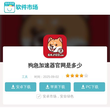
狗急加速器官网是多少
工具
|
时间：2025-09-02
|
安卓下载
苹果下载
PC下载
安卓市场，安全绿色