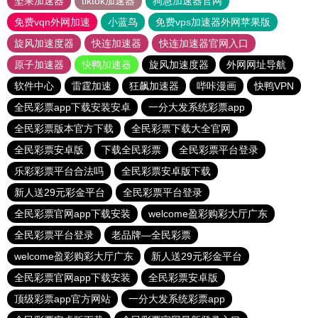
坚果加速器
tiktok加速器
狗急加速器官网
免费vqn外网加速
小蓝鸟
免费vps加速器外网苹果版
旋风加速度器
快连加速器
快连加速器官网入口
原子加速器
快鸭加速器
旋风加速度器
外网网址导航
软件中心
雷霆加速
狂飙加速器
哔咔漫画
快鸭VPN
全民彩票app下载安装安卓
一分大发系统彩票app
全民彩票版本官方下载
全民彩票下载大全官网
全民彩票安卓版
下载全民彩票
全民彩票平台登录
乐彩彩票平台合法吗
全民彩票安卓版下载
新人送29元彩金平台
全民彩票平台登录
全民彩票官网app下载安装
welcome盈彩购彩大厅广东
全民彩票平台登录
老品牌—全民彩票
welcome盈彩购彩大厅广东
新人送29元彩金平台
全民彩票官网app下载安装
全民彩票安卓版
顶级彩票app官方网站
一分大发系统彩票app