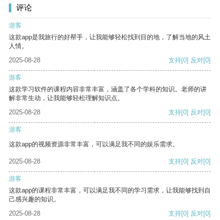
评论
游客
这款app是我旅行的好帮手，让我能够轻松找到目的地，了解当地的风土
人情。
2025-08-28
支持
[0]
反对
[0]
游客
这款学习软件的课程内容非常丰富，涵盖了各个学科的知识。老师的讲
解非常生动，让我能够轻松理解知识点。
2025-08-28
支持
[0]
反对
[0]
游客
这款app的视频资源非常丰富，可以满足我不同的娱乐需求。
2025-08-28
支持
[0]
反对
[0]
游客
这款app的课程非常丰富，可以满足我不同的学习需求，让我能够找到自
己感兴趣的知识。
2025-08-28
支持
[0]
反对
[0]