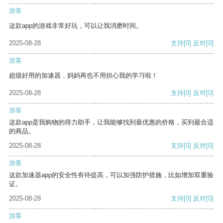
游客
这款app的游戏非常好玩，可以让我消磨时间。
2025-08-28
支持
[0]
反对
[0]
游客
超级好用的加速器，妈妈再也不用担心我的学习啦！
2025-08-28
支持
[0]
反对
[0]
游客
这款app是我购物的得力助手，让我能够找到最优惠的价格，买到最合适
的商品。
2025-08-28
支持
[0]
反对
[0]
游客
这款加速器app的安全性有待提高，可以加强防护措施，比如增加双重验
证。
2025-08-28
支持
[0]
反对
[0]
游客