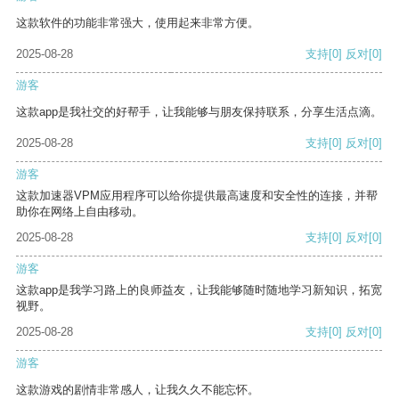
这款软件的功能非常强大，使用起来非常方便。
2025-08-28
支持
[0]
反对
[0]
游客
这款app是我社交的好帮手，让我能够与朋友保持联系，分享生活点滴。
2025-08-28
支持
[0]
反对
[0]
游客
这款加速器VPM应用程序可以给你提供最高速度和安全性的连接，并帮
助你在网络上自由移动。
2025-08-28
支持
[0]
反对
[0]
游客
这款app是我学习路上的良师益友，让我能够随时随地学习新知识，拓宽
视野。
2025-08-28
支持
[0]
反对
[0]
游客
这款游戏的剧情非常感人，让我久久不能忘怀。