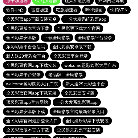
原子加速器
快鸭加速器
旋风加速度器
外网网址导航
软件中心
雷霆加速
狂飙加速器
哔咔漫画
快鸭VPN
全民彩票app下载安装安卓
一分大发系统彩票app
全民彩票版本官方下载
全民彩票下载大全官网
全民彩票安卓版
下载全民彩票
全民彩票平台登录
乐彩彩票平台合法吗
全民彩票安卓版下载
新人送29元彩金平台
全民彩票平台登录
全民彩票官网app下载安装
welcome盈彩购彩大厅广东
全民彩票平台登录
老品牌—全民彩票
welcome盈彩购彩大厅广东
新人送29元彩金平台
全民彩票官网app下载安装
全民彩票安卓版
顶级彩票app官方网站
一分大发系统彩票app
全民彩票安卓版下载
全民彩票官网最新登录入口
全民彩票官网最新登录入口
全民娱乐彩票下载安装
全民彩票版本官方下载
全民娱乐彩票下载安装