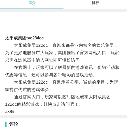
简介
排行
太阳成集团tyc234cc
太阳成集团122cc一直以来都是业内知名的娱乐集团，
为了更好地服务广大玩家，集团推出了官方网站入口，玩家
只需在浏览器中输入网址即可轻松访问。
在官网上，玩家可以了解最新的游戏资讯、促销活动和
优惠等信息，还可以参与各种精彩的游戏活动。
太阳成集团122cc一直秉承着公平、诚信的宗旨，为玩
家提供优质的游戏体验。
通过官网入口，玩家可以随时随地畅享太阳成集团
122cc的精彩游戏，赶快点击访问吧！。
#39#
评论