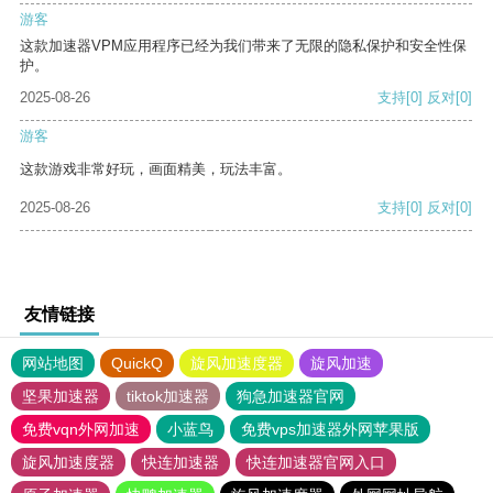
游客
这款加速器VPM应用程序已经为我们带来了无限的隐私保护和安全性保
护。
2025-08-26
支持
[0]
反对
[0]
游客
这款游戏非常好玩，画面精美，玩法丰富。
2025-08-26
支持
[0]
反对
[0]
友情链接
网站地图
QuickQ
旋风加速度器
旋风加速
坚果加速器
tiktok加速器
狗急加速器官网
免费vqn外网加速
小蓝鸟
免费vps加速器外网苹果版
旋风加速度器
快连加速器
快连加速器官网入口