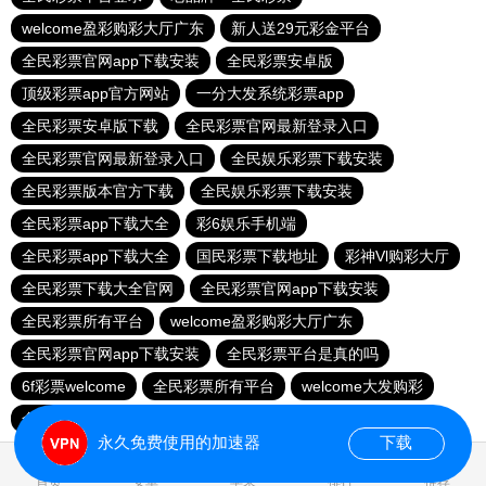
welcome盈彩购彩大厅广东
新人送29元彩金平台
全民彩票官网app下载安装
全民彩票安卓版
顶级彩票app官方网站
一分大发系统彩票app
全民彩票安卓版下载
全民彩票官网最新登录入口
全民彩票官网最新登录入口
全民娱乐彩票下载安装
全民彩票版本官方下载
全民娱乐彩票下载安装
全民彩票app下载大全
彩6娱乐手机端
全民彩票app下载大全
国民彩票下载地址
彩神Vl购彩大厅
全民彩票下载大全官网
全民彩票官网app下载安装
全民彩票所有平台
welcome盈彩购彩大厅广东
全民彩票官网app下载安装
全民彩票平台是真的吗
6f彩票welcome
全民彩票所有平台
welcome大发购彩
全民彩票所有平台
永久免费使用的加速器
下载
0.022949s
首页
安卓
苹果
排行
推荐