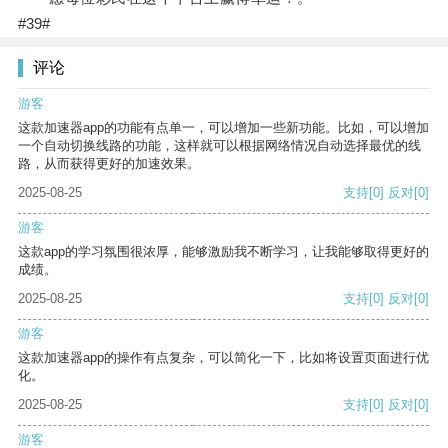
#39#
评论
游客
这款加速器app的功能有点单一，可以增加一些新功能。比如，可以增加
一个自动切换线路的功能，这样就可以根据网络情况自动选择最优的线
路，从而获得更好的加速效果。
2025-08-25
支持
[0]
反对
[0]
游客
这款app的学习氛围很浓厚，能够激励我不断学习，让我能够取得更好的
成绩。
2025-08-25
支持
[0]
反对
[0]
游客
这款加速器app的操作有点复杂，可以简化一下，比如将设置页面进行优
化。
2025-08-25
支持
[0]
反对
[0]
游客