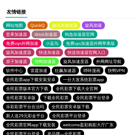
友情链接
网站地图
QuickQ
旋风加速度器
旋风加速
坚果加速器
tiktok加速器
狗急加速器官网
免费vqn外网加速
小蓝鸟
免费vps加速器外网苹果版
旋风加速度器
快连加速器
快连加速器官网入口
原子加速器
快鸭加速器
旋风加速度器
外网网址导航
软件中心
雷霆加速
狂飙加速器
哔咔漫画
快鸭VPN
全民彩票app下载安装安卓
一分大发系统彩票app
全民彩票版本官方下载
全民彩票下载大全官网
全民彩票安卓版
下载全民彩票
全民彩票平台登录
乐彩彩票平台合法吗
全民彩票安卓版下载
新人送29元彩金平台
全民彩票平台登录
全民彩票官网app下载安装
welcome盈彩购彩大厅广东
全民彩票平台登录
老品牌—全民彩票