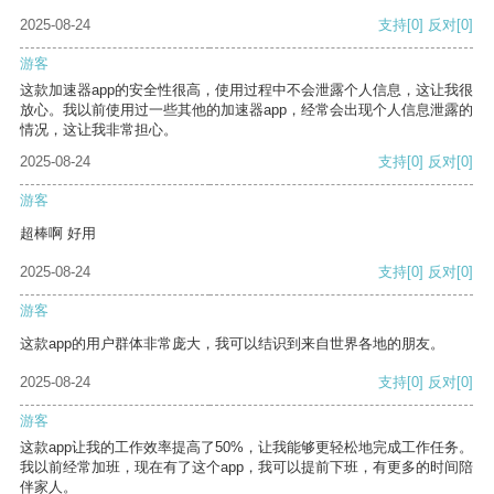
2025-08-24
支持
[0]
反对
[0]
游客
这款加速器app的安全性很高，使用过程中不会泄露个人信息，这让我很
放心。我以前使用过一些其他的加速器app，经常会出现个人信息泄露的
情况，这让我非常担心。
2025-08-24
支持
[0]
反对
[0]
游客
超棒啊 好用
2025-08-24
支持
[0]
反对
[0]
游客
这款app的用户群体非常庞大，我可以结识到来自世界各地的朋友。
2025-08-24
支持
[0]
反对
[0]
游客
这款app让我的工作效率提高了50%，让我能够更轻松地完成工作任务。
我以前经常加班，现在有了这个app，我可以提前下班，有更多的时间陪
伴家人。