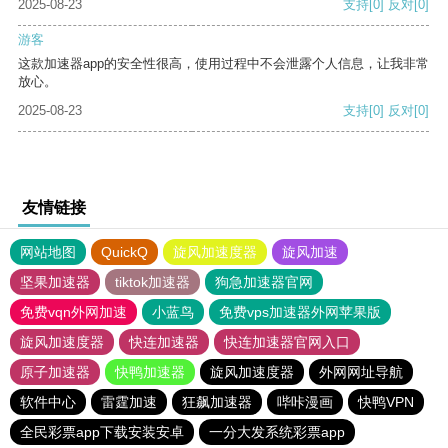
2025-08-23
支持
[0]
反对
[0]
游客
这款加速器app的安全性很高，使用过程中不会泄露个人信息，让我非常
放心。
2025-08-23
支持
[0]
反对
[0]
友情链接
网站地图
QuickQ
旋风加速度器
旋风加速
坚果加速器
tiktok加速器
狗急加速器官网
免费vqn外网加速
小蓝鸟
免费vps加速器外网苹果版
旋风加速度器
快连加速器
快连加速器官网入口
原子加速器
快鸭加速器
旋风加速度器
外网网址导航
软件中心
雷霆加速
狂飙加速器
哔咔漫画
快鸭VPN
全民彩票app下载安装安卓
一分大发系统彩票app