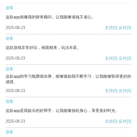
游客
这款app就像我的财务顾问，让我能够省钱又省心。
2025-08-23
支持
[0]
反对
[0]
游客
这款游戏非常好玩，画面精美，玩法丰富。
2025-08-23
支持
[0]
反对
[0]
游客
这款app的学习氛围很浓厚，能够激励我不断学习，让我能够取得更好的
成绩。
2025-08-23
支持
[0]
反对
[0]
游客
这款app是我娱乐的好帮手，让我能够放松身心，享受美好时光。
2025-08-23
支持
[0]
反对
[0]
游客