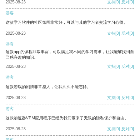
2025-08-23
支持
[0]
反对
[0]
游客
这款学习软件的社区氛围非常好，可以与其他学习者交流学习心得。
2025-08-23
支持
[0]
反对
[0]
游客
这款app的课程非常丰富，可以满足我不同的学习需求，让我能够找到自
己感兴趣的知识。
2025-08-23
支持
[0]
反对
[0]
游客
这款游戏的剧情非常感人，让我久久不能忘怀。
2025-08-23
支持
[0]
反对
[0]
游客
这款加速器VPM应用程序已经为我们带来了无限的隐私保护和自由。
2025-08-23
支持
[0]
反对
[0]
游客