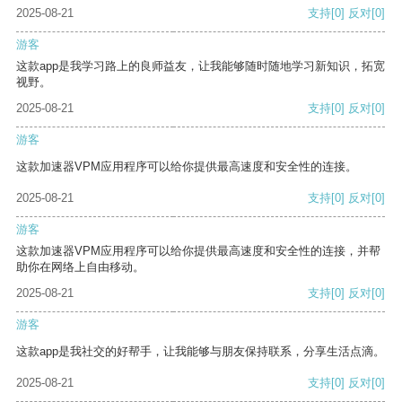
2025-08-21
支持
[0]
反对
[0]
游客
这款app是我学习路上的良师益友，让我能够随时随地学习新知识，拓宽
视野。
2025-08-21
支持
[0]
反对
[0]
游客
这款加速器VPM应用程序可以给你提供最高速度和安全性的连接。
2025-08-21
支持
[0]
反对
[0]
游客
这款加速器VPM应用程序可以给你提供最高速度和安全性的连接，并帮
助你在网络上自由移动。
2025-08-21
支持
[0]
反对
[0]
游客
这款app是我社交的好帮手，让我能够与朋友保持联系，分享生活点滴。
2025-08-21
支持
[0]
反对
[0]