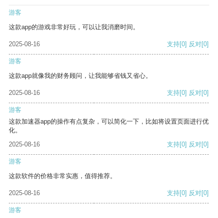
游客
这款app的游戏非常好玩，可以让我消磨时间。
2025-08-16
支持
[0]
反对
[0]
游客
这款app就像我的财务顾问，让我能够省钱又省心。
2025-08-16
支持
[0]
反对
[0]
游客
这款加速器app的操作有点复杂，可以简化一下，比如将设置页面进行优
化。
2025-08-16
支持
[0]
反对
[0]
游客
这款软件的价格非常实惠，值得推荐。
2025-08-16
支持
[0]
反对
[0]
游客