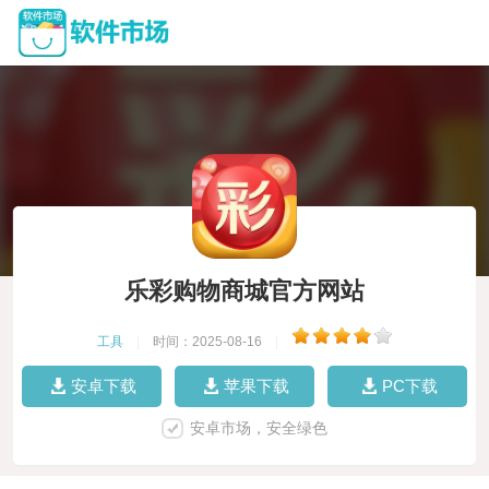
乐彩购物商城官方网站
工具
|
时间：2025-08-16
|
安卓下载
苹果下载
PC下载
安卓市场，安全绿色