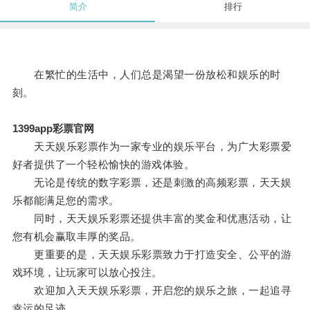
简介
排行
在繁忙的生活中，人们总是渴望一份放松和娱乐的时
刻。
1399app彩票官网
天天娱乐彩票作为一家专业的娱乐平台，为广大彩票爱
好者提供了一个轻松愉快的游戏体验。
无论是传统的数字彩票，还是刺激的高频彩票，天天娱
乐都能满足您的需求。
同时，天天娱乐彩票还提供丰富的奖金和优惠活动，让
您有机会赢取丰厚的奖品。
更重要的是，天天娱乐彩票致力于打造安全、公平的游
戏环境，让玩家可以放心投注。
欢迎加入天天娱乐彩票，开启您的娱乐之旅，一起追寻
幸运的足迹。