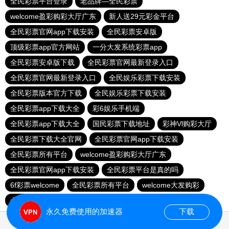
全民彩票平台登录
老品牌—全民彩票
welcome盈彩购彩大厅广东
新人送29元彩金平台
全民彩票官网app下载安装
全民彩票安卓版
顶级彩票app官方网站
一分大发系统彩票app
全民彩票安卓版下载
全民彩票官网最新登录入口
全民彩票官网最新登录入口
全民娱乐彩票下载安装
全民彩票版本官方下载
全民娱乐彩票下载安装
全民彩票app下载大全
彩6娱乐手机端
全民彩票app下载大全
国民彩票下载地址
彩神Vl购彩大厅
全民彩票下载大全官网
全民彩票官网app下载安装
全民彩票所有平台
welcome盈彩购彩大厅广东
全民彩票官网app下载安装
全民彩票平台是真的吗
6f彩票welcome
全民彩票所有平台
welcome大发购彩
全民彩票所有平台
永久免费使用的加速器
下载