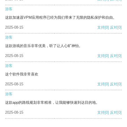
游客
这款加速器VPM应用程序已经为我们带来了无限的隐私保护和自由。
2025-08-15
支持
[0]
反对
[0]
游客
这款游戏的音乐非常优美，听了让人心旷神怡。
2025-08-15
支持
[0]
反对
[0]
游客
这个软件我非常喜欢
2025-08-15
支持
[0]
反对
[0]
游客
这款app的路线规划非常精准，让我能够快速到达目的地。
2025-08-15
支持
[0]
反对
[0]