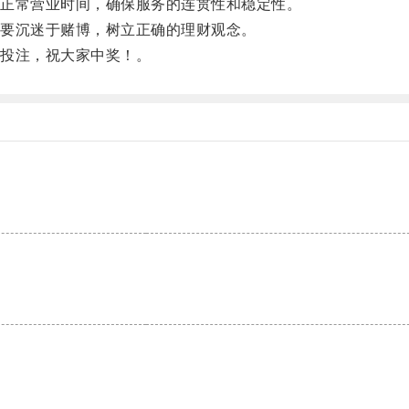
正常营业时间，确保服务的连贯性和稳定性。
要沉迷于赌博，树立正确的理财观念。
投注，祝大家中奖！。