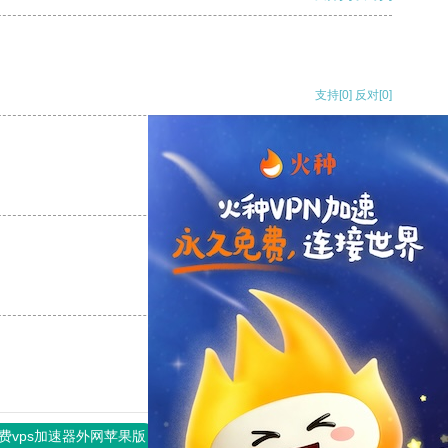
支持
[0]
反对
[0]
支持
[0]
反对
[0]
支持
[0]
反对
[0]
费vps加速器外网苹果版
旋风加速度器
快连加速器