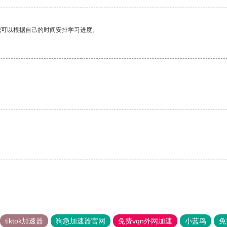
我可以根据自己的时间安排学习进度。
tiktok加速器
狗急加速器官网
免费vqn外网加速
小蓝鸟
免