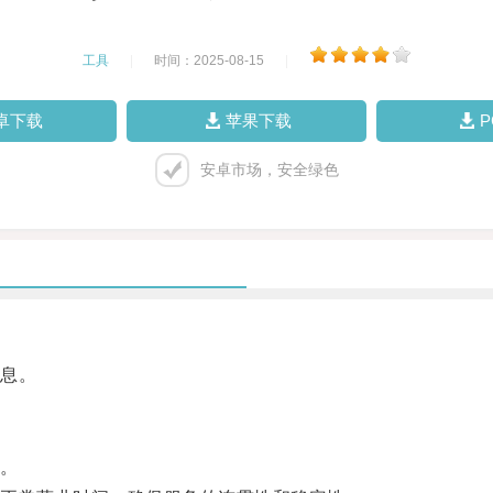
工具
|
时间：2025-08-15
|
卓下载
苹果下载
安卓市场，安全绿色
息。
。