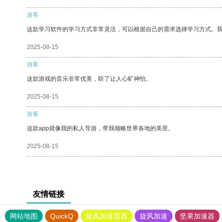
游客
这款学习软件的学习方式非常灵活，可以根据自己的需求选择学习方式。
2025-08-15
游客
这款游戏的音乐非常优美，听了让人心旷神怡。
2025-08-15
游客
这款app就像我的私人导游，带我领略世界各地的美景。
2025-08-15
友情链接
网站地图
QuickQ
旋风加速度器
旋风加速
坚果加速器