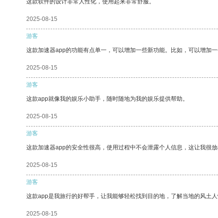
这款软件的设计非常人性化，使用起来非常舒服。
2025-08-15
游客
这款加速器app的功能有点单一，可以增加一些新功能。比如，可以增加
2025-08-15
游客
这款app就像我的娱乐小助手，随时随地为我的娱乐提供帮助。
2025-08-15
游客
这款加速器app的安全性很高，使用过程中不会泄露个人信息，这让我很
2025-08-15
游客
这款app是我旅行的好帮手，让我能够轻松找到目的地，了解当地的风土人
2025-08-15