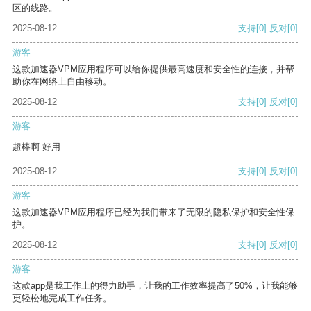
区的线路。
2025-08-12
支持
[0]
反对
[0]
游客
这款加速器VPM应用程序可以给你提供最高速度和安全性的连接，并帮
助你在网络上自由移动。
2025-08-12
支持
[0]
反对
[0]
游客
超棒啊 好用
2025-08-12
支持
[0]
反对
[0]
游客
这款加速器VPM应用程序已经为我们带来了无限的隐私保护和安全性保
护。
2025-08-12
支持
[0]
反对
[0]
游客
这款app是我工作上的得力助手，让我的工作效率提高了50%，让我能够
更轻松地完成工作任务。