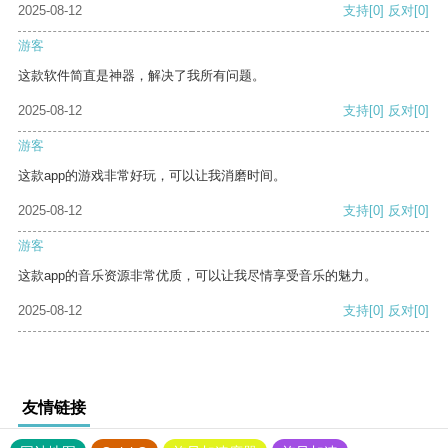
2025-08-12
支持
[0]
反对
[0]
游客
这款软件简直是神器，解决了我所有问题。
2025-08-12
支持
[0]
反对
[0]
游客
这款app的游戏非常好玩，可以让我消磨时间。
2025-08-12
支持
[0]
反对
[0]
游客
这款app的音乐资源非常优质，可以让我尽情享受音乐的魅力。
2025-08-12
支持
[0]
反对
[0]
友情链接