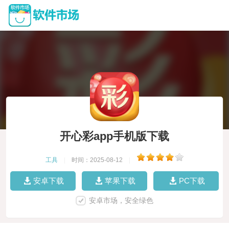
开心彩app手机版下载
工具
|
时间：2025-08-12
|
安卓下载
苹果下载
PC下载
安卓市场，安全绿色