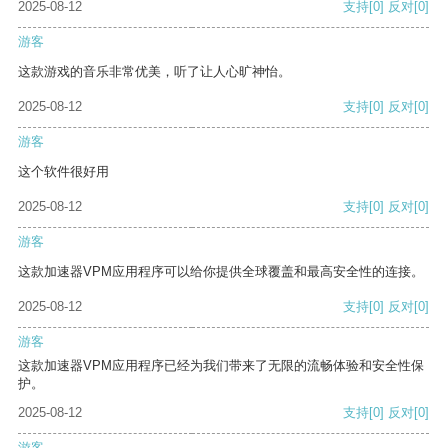
2025-08-12
支持
[0]
反对
[0]
游客
这款游戏的音乐非常优美，听了让人心旷神怡。
2025-08-12
支持
[0]
反对
[0]
游客
这个软件很好用
2025-08-12
支持
[0]
反对
[0]
游客
这款加速器VPM应用程序可以给你提供全球覆盖和最高安全性的连接。
2025-08-12
支持
[0]
反对
[0]
游客
这款加速器VPM应用程序已经为我们带来了无限的流畅体验和安全性保
护。
2025-08-12
支持
[0]
反对
[0]
游客