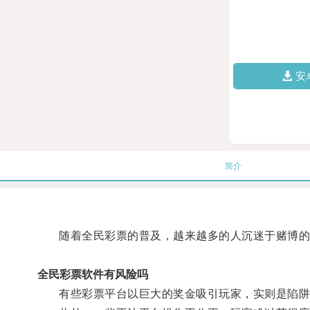
安
简介
随着全民彩票的普及，越来越多的人沉迷于赌博的
全民彩票软件有风险吗
有些彩票平台以巨大的奖金吸引玩家，实则是陷阱