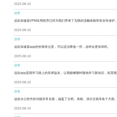
2025-08-10
游客
这款加速器VPM应用程序已经为我们带来了无限的流畅体验和安全性保护
2025-08-10
游客
这款加速器app的价格有点贵，可以适当降低一些，这样会更加亲民。
2025-08-10
游客
这款app是我学习路上的良师益友，让我能够随时随地学习新知识，拓宽视
2025-08-10
游客
这款办公软件的功能非常全面，涵盖了文档、表格、演示文稿等各个方面
2025-08-10