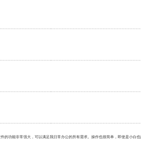
软件的功能非常强大，可以满足我日常办公的所有需求。操作也很简单，即使是小白也