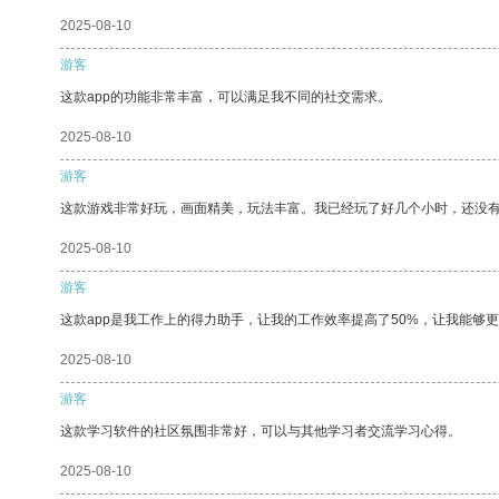
2025-08-10
游客
这款app的功能非常丰富，可以满足我不同的社交需求。
2025-08-10
游客
这款游戏非常好玩，画面精美，玩法丰富。我已经玩了好几个小时，还没
2025-08-10
游客
这款app是我工作上的得力助手，让我的工作效率提高了50%，让我能够
2025-08-10
游客
这款学习软件的社区氛围非常好，可以与其他学习者交流学习心得。
2025-08-10