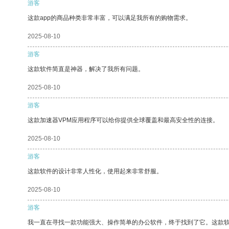
游客
这款app的商品种类非常丰富，可以满足我所有的购物需求。
2025-08-10
游客
这款软件简直是神器，解决了我所有问题。
2025-08-10
游客
这款加速器VPM应用程序可以给你提供全球覆盖和最高安全性的连接。
2025-08-10
游客
这款软件的设计非常人性化，使用起来非常舒服。
2025-08-10
游客
我一直在寻找一款功能强大、操作简单的办公软件，终于找到了它。这款