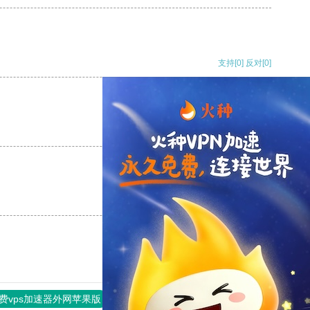
支持
[0]
反对
[0]
支持
[0]
反对
[0]
支持
[0]
反对
[0]
费vps加速器外网苹果版
旋风加速度器
快连加速器