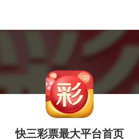
快三彩票最大平台首页