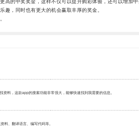
高的中奖奖金，这样不仅可以提升购彩体验，还可以增加中
乐趣，同时也有更大的机会赢取丰厚的奖金。
。
找资料，这款app的搜索功能非常强大，能够快速找到我需要的信息。
找资料、翻译语言、编写代码等。