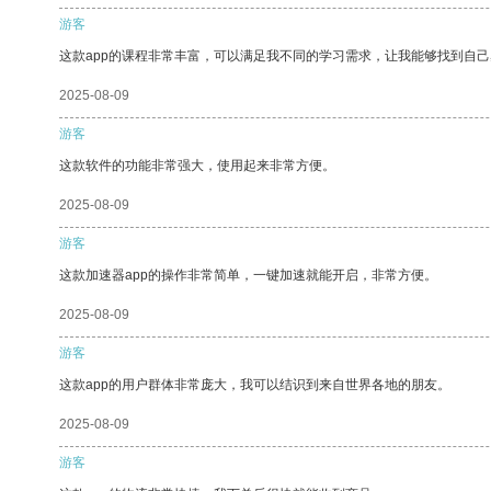
游客
这款app的课程非常丰富，可以满足我不同的学习需求，让我能够找到自
2025-08-09
游客
这款软件的功能非常强大，使用起来非常方便。
2025-08-09
游客
这款加速器app的操作非常简单，一键加速就能开启，非常方便。
2025-08-09
游客
这款app的用户群体非常庞大，我可以结识到来自世界各地的朋友。
2025-08-09
游客