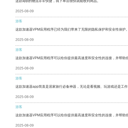
这款app的物流非常快捷，我下单后很快就能收到商品。
2025-08-09
游客
这款加速器VPM应用程序已经为我们带来了无限的隐私保护和安全性保护
2025-08-09
游客
这款加速器VPM应用程序可以给你提供最高速度和安全性的连接，并帮助
2025-08-09
游客
这款加速器app简直是居家旅行必备神器，无论是看视频、玩游戏还是工
2025-08-09
游客
这款加速器VPM应用程序可以给你提供最高速度和安全性的连接，并帮助
2025-08-09