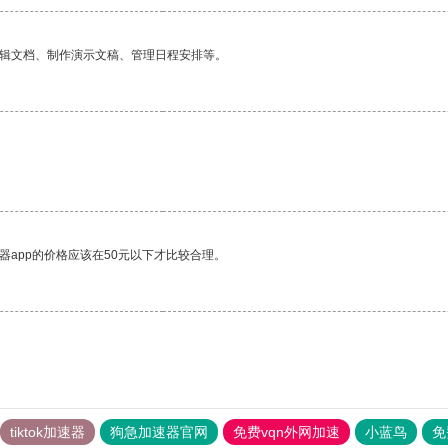
编辑文档、制作演示文稿、管理日程安排等。
器app的价格应该在50元以下才比较合理。
tiktok加速器
狗急加速器官网
免费vqn外网加速
小蓝鸟
免