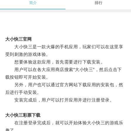
简介
排行
大小快三官网
大小快三是一款火爆的手机应用，玩家们可以在这里享
受到刺激的游戏体验。
想要体验这款应用，首先需要进行下载安装。
用户可以在各大应用商店搜索“大小快三”，然后点击下
载按钮即可开始安装。
另外，用户也可以通过官方网站下载应用的安装包，然
后进行手动安装。
安装完成后，用户可以打开应用并进行注册登录。
大小快三彩票下载
在注册登录完成后，就可以开始体验大小快三的游戏乐
趣了。