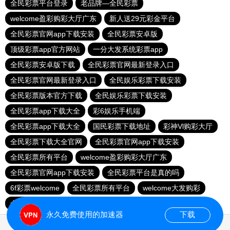
全民彩票平台登录
老品牌—全民彩票
welcome盈彩购彩大厅广东
新人送29元彩金平台
全民彩票官网app下载安装
全民彩票安卓版
顶级彩票app官方网站
一分大发系统彩票app
全民彩票安卓版下载
全民彩票官网最新登录入口
全民彩票官网最新登录入口
全民娱乐彩票下载安装
全民彩票版本官方下载
全民娱乐彩票下载安装
全民彩票app下载大全
彩6娱乐手机端
全民彩票app下载大全
国民彩票下载地址
彩神Vl购彩大厅
全民彩票下载大全官网
全民彩票官网app下载安装
全民彩票所有平台
welcome盈彩购彩大厅广东
全民彩票官网app下载安装
全民彩票平台是真的吗
6f彩票welcome
全民彩票所有平台
welcome大发购彩
全民彩票所有平台
永久免费使用的加速器
下载