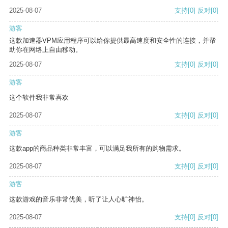
2025-08-07
支持
[0]
反对
[0]
游客
这款加速器VPM应用程序可以给你提供最高速度和安全性的连接，并帮
助你在网络上自由移动。
2025-08-07
支持
[0]
反对
[0]
游客
这个软件我非常喜欢
2025-08-07
支持
[0]
反对
[0]
游客
这款app的商品种类非常丰富，可以满足我所有的购物需求。
2025-08-07
支持
[0]
反对
[0]
游客
这款游戏的音乐非常优美，听了让人心旷神怡。
2025-08-07
支持
[0]
反对
[0]