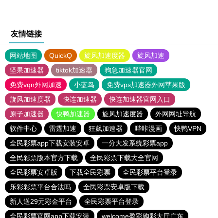
友情链接
网站地图
QuickQ
旋风加速度器
旋风加速
坚果加速器
tiktok加速器
狗急加速器官网
免费vqn外网加速
小蓝鸟
免费vps加速器外网苹果版
旋风加速度器
快连加速器
快连加速器官网入口
原子加速器
快鸭加速器
旋风加速度器
外网网址导航
软件中心
雷霆加速
狂飙加速器
哔咔漫画
快鸭VPN
全民彩票app下载安装安卓
一分大发系统彩票app
全民彩票版本官方下载
全民彩票下载大全官网
全民彩票安卓版
下载全民彩票
全民彩票平台登录
乐彩彩票平台合法吗
全民彩票安卓版下载
新人送29元彩金平台
全民彩票平台登录
全民彩票官网app下载安装
welcome盈彩购彩大厅广东