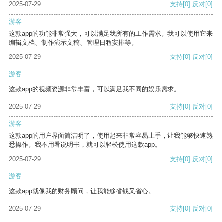
2025-07-29
支持
[0]
反对
[0]
游客
这款app的功能非常强大，可以满足我所有的工作需求。我可以使用它来
编辑文档、制作演示文稿、管理日程安排等。
2025-07-29
支持
[0]
反对
[0]
游客
这款app的视频资源非常丰富，可以满足我不同的娱乐需求。
2025-07-29
支持
[0]
反对
[0]
游客
这款app的用户界面简洁明了，使用起来非常容易上手，让我能够快速熟
悉操作。我不用看说明书，就可以轻松使用这款app。
2025-07-29
支持
[0]
反对
[0]
游客
这款app就像我的财务顾问，让我能够省钱又省心。
2025-07-29
支持
[0]
反对
[0]