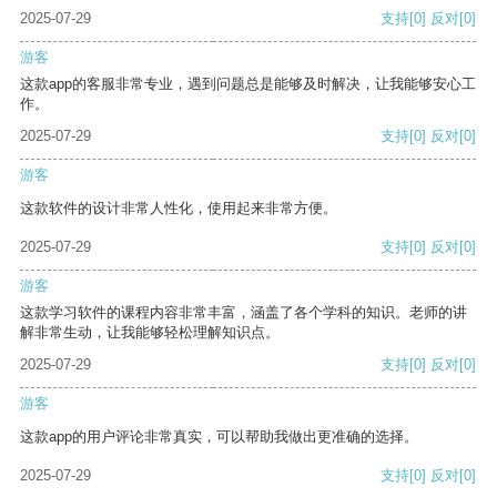
2025-07-29
支持
[0]
反对
[0]
游客
这款app的客服非常专业，遇到问题总是能够及时解决，让我能够安心工
作。
2025-07-29
支持
[0]
反对
[0]
游客
这款软件的设计非常人性化，使用起来非常方便。
2025-07-29
支持
[0]
反对
[0]
游客
这款学习软件的课程内容非常丰富，涵盖了各个学科的知识。老师的讲
解非常生动，让我能够轻松理解知识点。
2025-07-29
支持
[0]
反对
[0]
游客
这款app的用户评论非常真实，可以帮助我做出更准确的选择。
2025-07-29
支持
[0]
反对
[0]