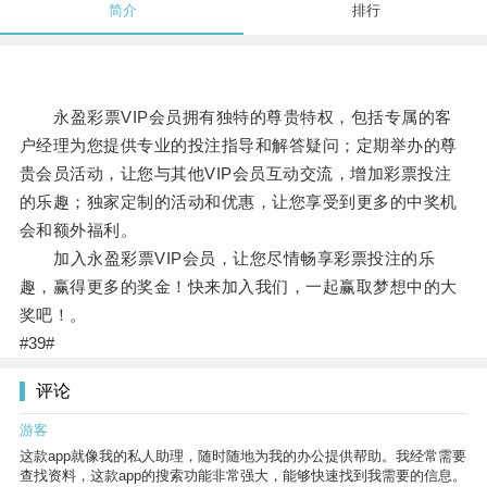
简介
排行
永盈彩票VIP会员拥有独特的尊贵特权，包括专属的客
户经理为您提供专业的投注指导和解答疑问；定期举办的尊
贵会员活动，让您与其他VIP会员互动交流，增加彩票投注
的乐趣；独家定制的活动和优惠，让您享受到更多的中奖机
会和额外福利。
加入永盈彩票VIP会员，让您尽情畅享彩票投注的乐
趣，赢得更多的奖金！快来加入我们，一起赢取梦想中的大
奖吧！。
#39#
评论
游客
这款app就像我的私人助理，随时随地为我的办公提供帮助。我经常需要
查找资料，这款app的搜索功能非常强大，能够快速找到我需要的信息。