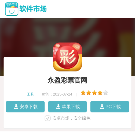
永盈彩票官网
工具
|
时间：2025-07-24
|
安卓下载
苹果下载
PC下载
安卓市场，安全绿色