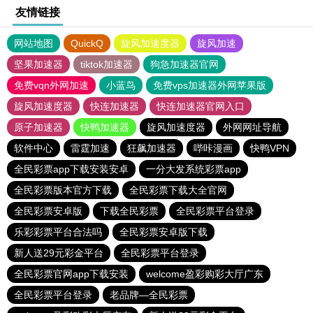
友情链接
网站地图
QuickQ
旋风加速度器
旋风加速
坚果加速器
tiktok加速器
狗急加速器官网
免费vqn外网加速
小蓝鸟
免费vps加速器外网苹果版
旋风加速度器
快连加速器
快连加速器官网入口
原子加速器
快鸭加速器
旋风加速度器
外网网址导航
软件中心
雷霆加速
狂飙加速器
哔咔漫画
快鸭VPN
全民彩票app下载安装安卓
一分大发系统彩票app
全民彩票版本官方下载
全民彩票下载大全官网
全民彩票安卓版
下载全民彩票
全民彩票平台登录
乐彩彩票平台合法吗
全民彩票安卓版下载
新人送29元彩金平台
全民彩票平台登录
全民彩票官网app下载安装
welcome盈彩购彩大厅广东
全民彩票平台登录
老品牌—全民彩票