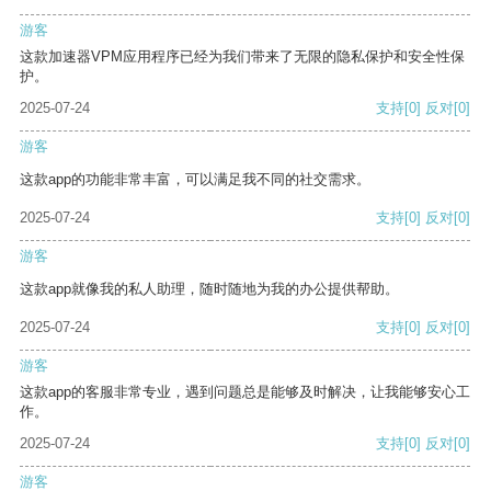
游客
这款加速器VPM应用程序已经为我们带来了无限的隐私保护和安全性保
护。
2025-07-24
支持
[0]
反对
[0]
游客
这款app的功能非常丰富，可以满足我不同的社交需求。
2025-07-24
支持
[0]
反对
[0]
游客
这款app就像我的私人助理，随时随地为我的办公提供帮助。
2025-07-24
支持
[0]
反对
[0]
游客
这款app的客服非常专业，遇到问题总是能够及时解决，让我能够安心工
作。
2025-07-24
支持
[0]
反对
[0]
游客