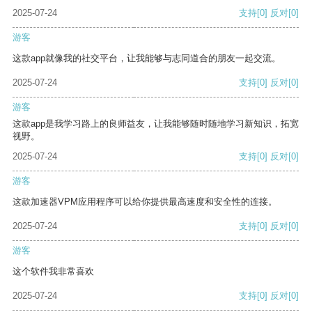
2025-07-24
支持
[0]
反对
[0]
游客
这款app就像我的社交平台，让我能够与志同道合的朋友一起交流。
2025-07-24
支持
[0]
反对
[0]
游客
这款app是我学习路上的良师益友，让我能够随时随地学习新知识，拓宽
视野。
2025-07-24
支持
[0]
反对
[0]
游客
这款加速器VPM应用程序可以给你提供最高速度和安全性的连接。
2025-07-24
支持
[0]
反对
[0]
游客
这个软件我非常喜欢
2025-07-24
支持
[0]
反对
[0]