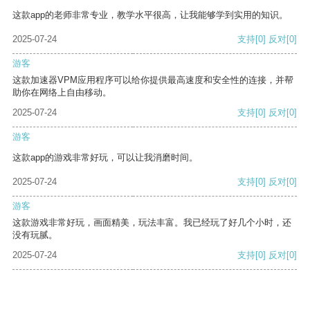
这款app的老师非常专业，教学水平很高，让我能够学到实用的知识。
2025-07-24
支持
[0]
反对
[0]
游客
这款加速器VPM应用程序可以给你提供最高速度和安全性的连接，并帮
助你在网络上自由移动。
2025-07-24
支持
[0]
反对
[0]
游客
这款app的游戏非常好玩，可以让我消磨时间。
2025-07-24
支持
[0]
反对
[0]
游客
这款游戏非常好玩，画面精美，玩法丰富。我已经玩了好几个小时，还
没有玩腻。
2025-07-24
支持
[0]
反对
[0]