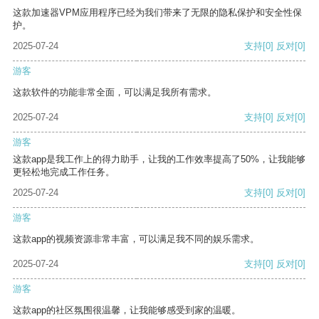
这款加速器VPM应用程序已经为我们带来了无限的隐私保护和安全性保
护。
2025-07-24
支持
[0]
反对
[0]
游客
这款软件的功能非常全面，可以满足我所有需求。
2025-07-24
支持
[0]
反对
[0]
游客
这款app是我工作上的得力助手，让我的工作效率提高了50%，让我能够
更轻松地完成工作任务。
2025-07-24
支持
[0]
反对
[0]
游客
这款app的视频资源非常丰富，可以满足我不同的娱乐需求。
2025-07-24
支持
[0]
反对
[0]
游客
这款app的社区氛围很温馨，让我能够感受到家的温暖。