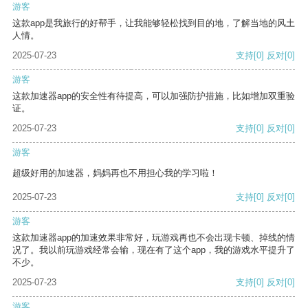
游客
这款app是我旅行的好帮手，让我能够轻松找到目的地，了解当地的风土
人情。
2025-07-23
支持
[0]
反对
[0]
游客
这款加速器app的安全性有待提高，可以加强防护措施，比如增加双重验
证。
2025-07-23
支持
[0]
反对
[0]
游客
超级好用的加速器，妈妈再也不用担心我的学习啦！
2025-07-23
支持
[0]
反对
[0]
游客
这款加速器app的加速效果非常好，玩游戏再也不会出现卡顿、掉线的情
况了。我以前玩游戏经常会输，现在有了这个app，我的游戏水平提升了
不少。
2025-07-23
支持
[0]
反对
[0]
游客