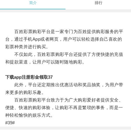
简介
排行
百姓彩票购彩平台是一家专门为百姓提供购彩服务的平
台，通过手机App或者网页，用户可以轻松选择自己喜欢的
彩票种类并进行购买。
不仅如此，百姓彩票购彩平台还提供了方便快捷的充值
和提款渠道，让用户可以随时随地购彩。
下载app注册彩金领取37
此外，平台还定期推出优惠活动和奖品抽奖，为用户带
来更多的购彩乐趣。
百姓彩票购彩平台致力于为广大购彩爱好者提供安全、
便捷、快速的购彩体验，让购彩不再是繁琐的事务，而是一
种轻松愉快的娱乐方式。
#39#