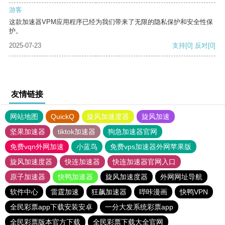
游客
这款加速器VPM应用程序已经为我们带来了无限的隐私保护和安全性保
护。
2025-07-23
支持
[0]
反对
[0]
友情链接
网站地图
QuickQ
旋风加速度器
旋风加速
坚果加速器
tiktok加速器
狗急加速器官网
免费vqn外网加速
小蓝鸟
免费vps加速器外网苹果版
旋风加速度器
快连加速器
快连加速器官网入口
原子加速器
快鸭加速器
旋风加速度器
外网网址导航
软件中心
雷霆加速
狂飙加速器
哔咔漫画
快鸭VPN
全民彩票app下载安装安卓
一分大发系统彩票app
全民彩票版本官方下载
全民彩票下载大全官网