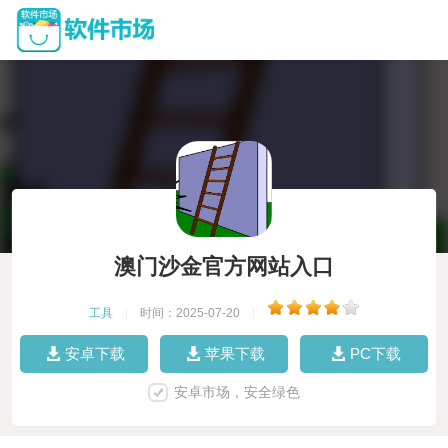
澳门沙金官方网站入口
工具
|
时间：2025-07-20
|
安卓下载
苹果下载
PC下载
安卓市场，安全绿色