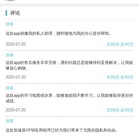
评论
游客
这款app就像我的私人助理，随时随地为我的办公提供帮助。
2025-07-20
支持
[0]
反对
[0]
游客
这款app的售后服务非常完善，遇到问题总是能够得到妥善解决，让我能
够放心购物。
2025-07-20
支持
[0]
反对
[0]
游客
这款app的学习氛围很浓厚，能够激励我不断学习，让我能够取得更好的
成绩。
2025-07-20
支持
[0]
反对
[0]
游客
这款加速器VPM应用程序已经为我们带来了无限的隐私和自由。