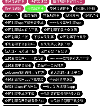
旋风加速度器
快连加速器
快连加速器官网入口
原子加速器
快鸭加速器
旋风加速度器
外网网址导航
软件中心
雷霆加速
狂飙加速器
哔咔漫画
快鸭VPN
全民彩票app下载安装安卓
一分大发系统彩票app
全民彩票版本官方下载
全民彩票下载大全官网
全民彩票安卓版
下载全民彩票
全民彩票平台登录
乐彩彩票平台合法吗
全民彩票安卓版下载
新人送29元彩金平台
全民彩票平台登录
全民彩票官网app下载安装
welcome盈彩购彩大厅广东
全民彩票平台登录
老品牌—全民彩票
welcome盈彩购彩大厅广东
新人送29元彩金平台
全民彩票官网app下载安装
全民彩票安卓版
顶级彩票app官方网站
一分大发系统彩票app
全民彩票安卓版下载
全民彩票官网最新登录入口
全民彩票官网最新登录入口
全民娱乐彩票下载安装