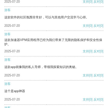
2025-07-20
支持
[0]
反对
[0]
游客
这款软件的社区氛围非常好，可以与其他用户交流学习心得。
2025-07-20
支持
[0]
反对
[0]
游客
这款加速器VPM应用程序已经为我们带来了无限的隐私保护和安全性保
护。
2025-07-20
支持
[0]
反对
[0]
游客
这款app就像我的私人导师，带领我探索知识的奥秘。
2025-07-20
支持
[0]
反对
[0]
游客
这个是app神器
2025-07-20
支持
[0]
反对
[0]
游客