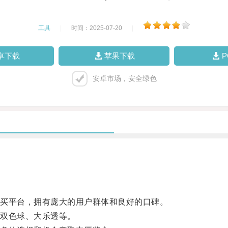
工具
|
时间：2025-07-20
|
卓下载
苹果下载
安卓市场，安全绿色
买平台，拥有庞大的用户群体和良好的口碑。
双色球、大乐透等。