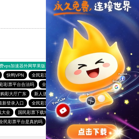
支持
[0]
反对
[0]
费vps加速器外网苹果版
旋风加速度器
快连加速器
快鸭VPN
全民彩票app下载安装安卓
彩彩票平台合法吗
全民彩票安卓版下载
新人送29元彩金平台
盈彩购彩大厅广东
新人送29元彩金平台
最新登录入口
全民彩票官网最新登录入口
载大全
国民彩票下载地址
彩神Vl购彩大厅
全民彩票平台是真的吗
6f彩票welcome
全民彩票所有平台