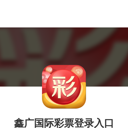
鑫广国际彩票登录入口