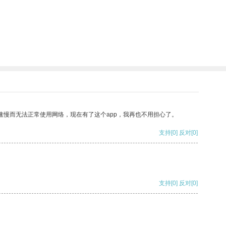
速慢而无法正常使用网络，现在有了这个app，我再也不用担心了。
支持
[0]
反对
[0]
支持
[0]
反对
[0]