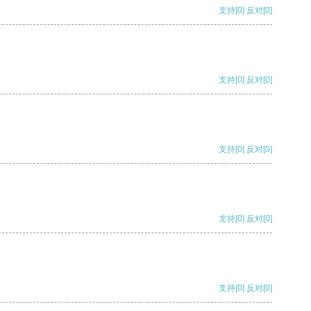
支持
[0]
反对
[0]
支持
[0]
反对
[0]
支持
[0]
反对
[0]
支持
[0]
反对
[0]
支持
[0]
反对
[0]