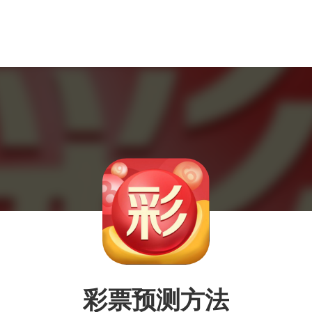
彩票预测方法