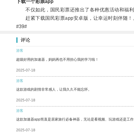
下载一个彩票app
不仅如此，国民彩票还推出了各种优惠活动和福利
赶紧下载国民彩票app安卓版，让幸运时刻伴随！
#39#
评论
游客
超级好用的加速器，妈妈再也不用担心我的学习啦！
2025-07-18
游客
这款游戏的剧情非常感人，让我久久不能忘怀。
2025-07-18
游客
这款加速器app简直是居家旅行必备神器，无论是看视频、玩游戏还是工
2025-07-18