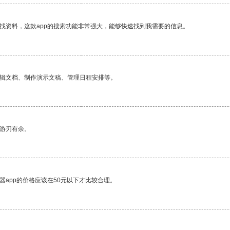
找资料，这款app的搜索功能非常强大，能够快速找到我需要的信息。
编辑文档、制作演示文稿、管理日程安排等。
中游刃有余。
器app的价格应该在50元以下才比较合理。