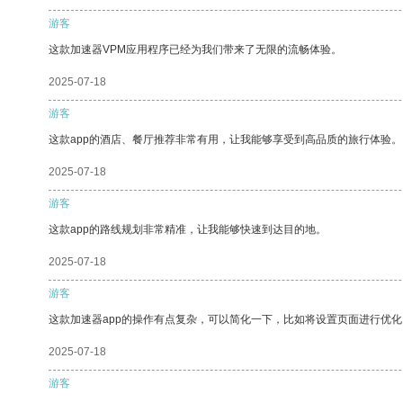
游客
这款加速器VPM应用程序已经为我们带来了无限的流畅体验。
2025-07-18
游客
这款app的酒店、餐厅推荐非常有用，让我能够享受到高品质的旅行体验。
2025-07-18
游客
这款app的路线规划非常精准，让我能够快速到达目的地。
2025-07-18
游客
这款加速器app的操作有点复杂，可以简化一下，比如将设置页面进行优化
2025-07-18
游客