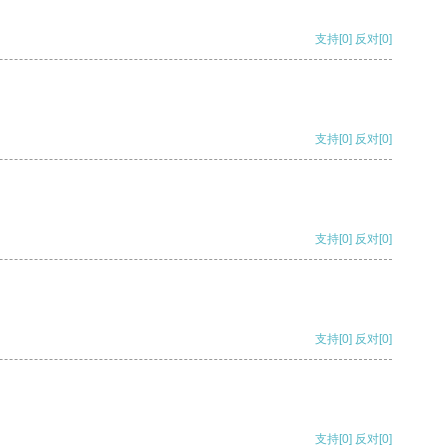
支持
[0]
反对
[0]
支持
[0]
反对
[0]
支持
[0]
反对
[0]
支持
[0]
反对
[0]
支持
[0]
反对
[0]