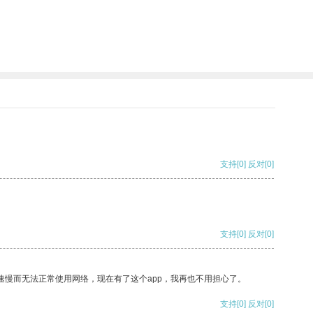
支持
[0]
反对
[0]
支持
[0]
反对
[0]
速慢而无法正常使用网络，现在有了这个app，我再也不用担心了。
支持
[0]
反对
[0]