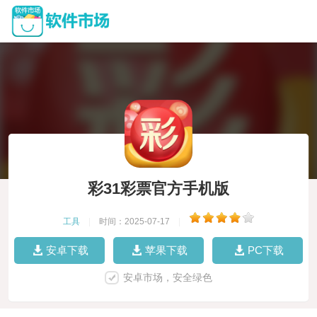
彩31彩票官方手机版
工具
|
时间：2025-07-17
|
安卓下载
苹果下载
PC下载
安卓市场，安全绿色