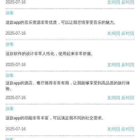
2025-07-16
支持
[0]
反对
[0]
游客
这款app的音乐资源非常优质，可以让我尽情享受音乐的魅力。
2025-07-16
支持
[0]
反对
[0]
游客
这款软件的设计非常人性化，使用起来非常舒服。
2025-07-16
支持
[0]
反对
[0]
游客
这款app的酒店、餐厅推荐非常有用，让我能够享受到高品质的旅行体
验。
2025-07-16
支持
[0]
反对
[0]
游客
这款app的功能非常丰富，可以满足我不同的社交需求。
2025-07-16
支持
[0]
反对
[0]
游客