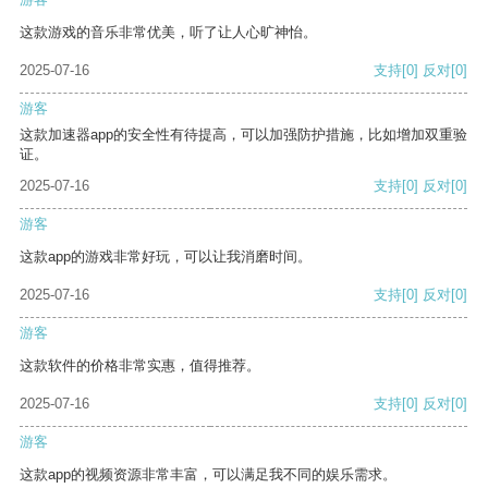
这款游戏的音乐非常优美，听了让人心旷神怡。
2025-07-16
支持
[0]
反对
[0]
游客
这款加速器app的安全性有待提高，可以加强防护措施，比如增加双重验
证。
2025-07-16
支持
[0]
反对
[0]
游客
这款app的游戏非常好玩，可以让我消磨时间。
2025-07-16
支持
[0]
反对
[0]
游客
这款软件的价格非常实惠，值得推荐。
2025-07-16
支持
[0]
反对
[0]
游客
这款app的视频资源非常丰富，可以满足我不同的娱乐需求。