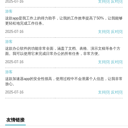
2025-07-16
支持
[0]
反对
[0]
游客
这款app是我工作上的得力助手，让我的工作效率提高了50%，让我能够
更轻松地完成工作任务。
2025-07-16
支持
[0]
反对
[0]
游客
这款办公软件的功能非常全面，涵盖了文档、表格、演示文稿等各个方
面。我可以使用它来完成日常办公的所有任务，非常方便。
2025-07-16
支持
[0]
反对
[0]
游客
这款加速器app的安全性很高，使用过程中不会泄露个人信息，让我非常
放心。
2025-07-16
支持
[0]
反对
[0]
友情链接