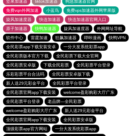
坚果加速器
tiktok加速器
狗急加速器官网
免费vqn外网加速
小蓝鸟
免费vps加速器外网苹果版
旋风加速度器
快连加速器
快连加速器官网入口
原子加速器
快鸭加速器
旋风加速度器
外网网址导航
软件中心
雷霆加速
狂飙加速器
哔咔漫画
快鸭VPN
全民彩票app下载安装安卓
一分大发系统彩票app
全民彩票版本官方下载
全民彩票下载大全官网
全民彩票安卓版
下载全民彩票
全民彩票平台登录
乐彩彩票平台合法吗
全民彩票安卓版下载
新人送29元彩金平台
全民彩票平台登录
全民彩票官网app下载安装
welcome盈彩购彩大厅广东
全民彩票平台登录
老品牌—全民彩票
welcome盈彩购彩大厅广东
新人送29元彩金平台
全民彩票官网app下载安装
全民彩票安卓版
顶级彩票app官方网站
一分大发系统彩票app