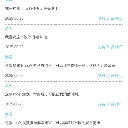
梯子神器，ins随便看，美美哒！
2025-06-26
支持
[0]
反对
[0]
游客
我喜欢这个软件 作者加油
2025-06-26
支持
[0]
反对
[0]
游客
这款加速器app的价格有点贵，可以适当降低一些，这样会更加亲民。
2025-06-26
支持
[0]
反对
[0]
游客
这款app的游戏非常好玩，可以让我消磨时间。
2025-06-26
支持
[0]
反对
[0]
游客
这款app的视频资源非常丰富，可以满足我不同的娱乐需求。