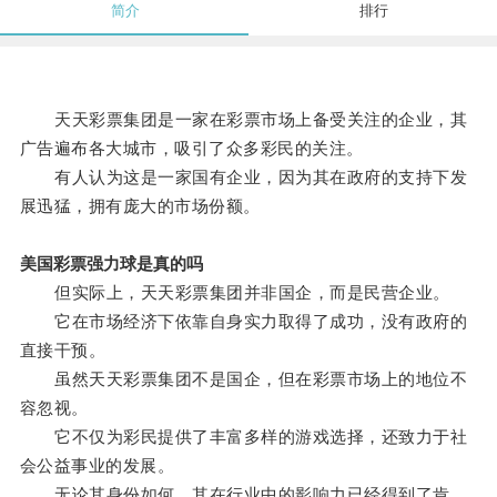
简介
排行
天天彩票集团是一家在彩票市场上备受关注的企业，其
广告遍布各大城市，吸引了众多彩民的关注。
有人认为这是一家国有企业，因为其在政府的支持下发
展迅猛，拥有庞大的市场份额。
美国彩票强力球是真的吗
但实际上，天天彩票集团并非国企，而是民营企业。
它在市场经济下依靠自身实力取得了成功，没有政府的
直接干预。
虽然天天彩票集团不是国企，但在彩票市场上的地位不
容忽视。
它不仅为彩民提供了丰富多样的游戏选择，还致力于社
会公益事业的发展。
无论其身份如何，其在行业中的影响力已经得到了肯