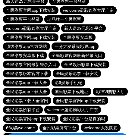
新人送29元彩金平台
全民彩票平台登录
全民彩票官网app下载安装
welcome盈彩购彩大厅广东
全民彩票平台登录
老品牌—全民彩票
welcome盈彩购彩大厅广东
新人送29元彩金平台
全民彩票官网app下载安装
全民彩票安卓版
顶级彩票app官方网站
一分大发系统彩票app
全民彩票安卓版下载
全民彩票官网最新登录入口
全民彩票官网最新登录入口
全民娱乐彩票下载安装
全民彩票版本官方下载
全民娱乐彩票下载安装
全民彩票app下载大全
彩6娱乐手机端
全民彩票app下载大全
国民彩票下载地址
彩神Vl购彩大厅
全民彩票下载大全官网
全民彩票官网app下载安装
全民彩票所有平台
welcome盈彩购彩大厅广东
全民彩票官网app下载安装
全民彩票平台是真的吗
6f彩票welcome
全民彩票所有平台
welcome大发购彩