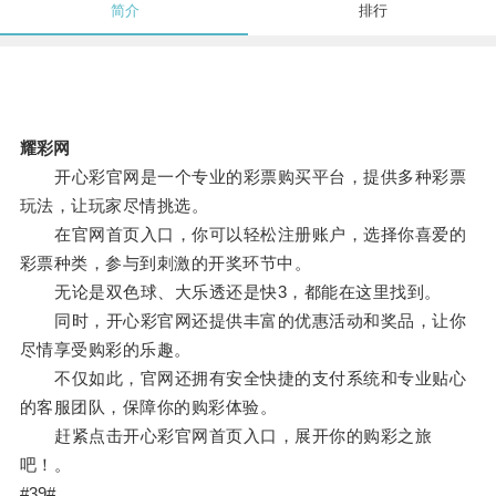
简介
排行
耀彩网
开心彩官网是一个专业的彩票购买平台，提供多种彩票
玩法，让玩家尽情挑选。
在官网首页入口，你可以轻松注册账户，选择你喜爱的
彩票种类，参与到刺激的开奖环节中。
无论是双色球、大乐透还是快3，都能在这里找到。
同时，开心彩官网还提供丰富的优惠活动和奖品，让你
尽情享受购彩的乐趣。
不仅如此，官网还拥有安全快捷的支付系统和专业贴心
的客服团队，保障你的购彩体验。
赶紧点击开心彩官网首页入口，展开你的购彩之旅
吧！。
#39#