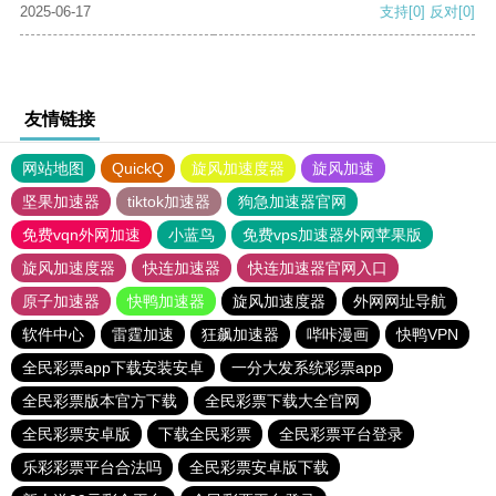
2025-06-17
支持
[0]
反对
[0]
友情链接
网站地图
QuickQ
旋风加速度器
旋风加速
坚果加速器
tiktok加速器
狗急加速器官网
免费vqn外网加速
小蓝鸟
免费vps加速器外网苹果版
旋风加速度器
快连加速器
快连加速器官网入口
原子加速器
快鸭加速器
旋风加速度器
外网网址导航
软件中心
雷霆加速
狂飙加速器
哔咔漫画
快鸭VPN
全民彩票app下载安装安卓
一分大发系统彩票app
全民彩票版本官方下载
全民彩票下载大全官网
全民彩票安卓版
下载全民彩票
全民彩票平台登录
乐彩彩票平台合法吗
全民彩票安卓版下载