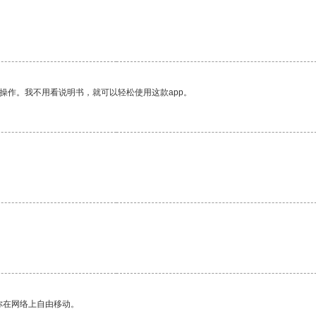
操作。我不用看说明书，就可以轻松使用这款app。
你在网络上自由移动。