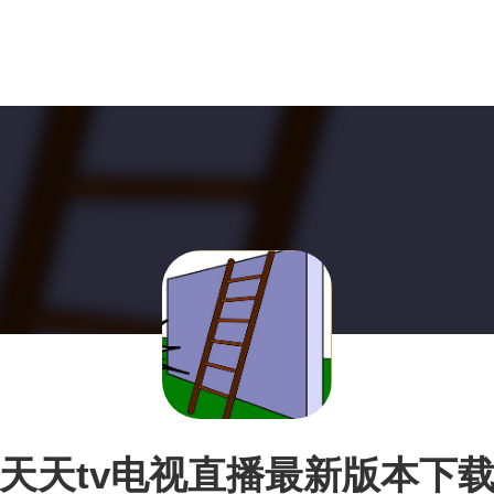
天天tv电视直播最新版本下