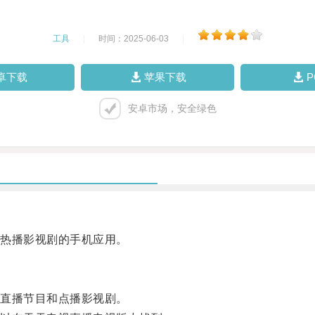
工具
|
时间：2025-06-03
|
卓下载
苹果下载
安卓市场，安全绿色
热播影视剧的手机应用。
直播节目和点播影视剧。