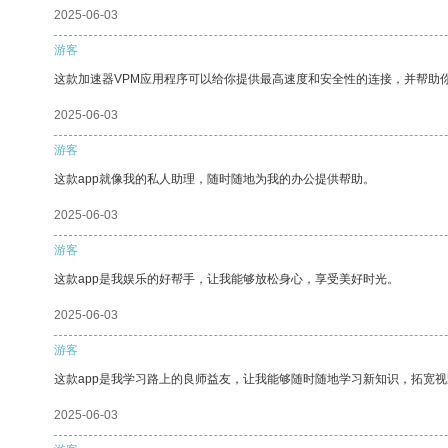
2025-06-03
游客
这款加速器VPM应用程序可以给你提供最高速度和安全性的连接，并帮助
2025-06-03
游客
这款app就像我的私人助理，随时随地为我的办公提供帮助。
2025-06-03
游客
这款app是我娱乐的好帮手，让我能够放松身心，享受美好时光。
2025-06-03
游客
这款app是我学习路上的良师益友，让我能够随时随地学习新知识，拓宽视
2025-06-03