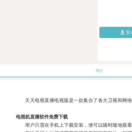
安
简介
天天电视直播电视版是一款集合了各大卫视和网络
电视机直播软件免费下载
用户只需在手机上下载安装，便可以随时随地观看