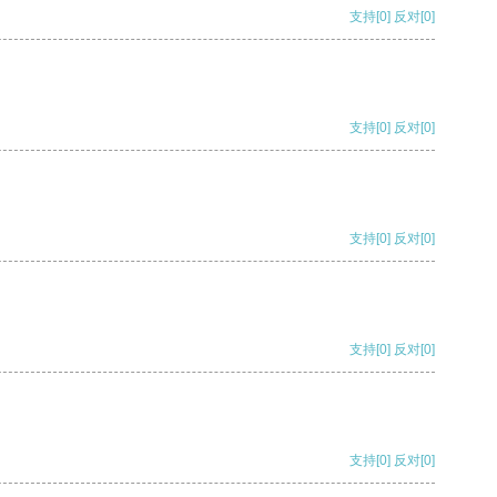
支持
[0]
反对
[0]
支持
[0]
反对
[0]
支持
[0]
反对
[0]
支持
[0]
反对
[0]
支持
[0]
反对
[0]