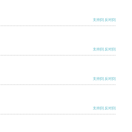
支持
[0]
反对
[0]
支持
[0]
反对
[0]
支持
[0]
反对
[0]
支持
[0]
反对
[0]