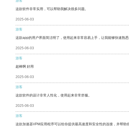
游客
这款软件非常实用，可以帮助我解决很多问题。
2025-06-03
游客
这款app的用户界面简洁明了，使用起来非常容易上手，让我能够快速熟悉
2025-06-03
游客
超棒啊 好用
2025-06-03
游客
这款软件的设计非常人性化，使用起来非常舒服。
2025-06-03
游客
这款加速器VPM应用程序可以给你提供最高速度和安全性的连接，并帮助