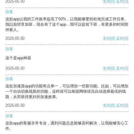
2025-05-30
支持
[0]
反对
[0]
游客
这款app让我的工作效率提高了50%，让我能够更轻松地完成工作任务。
我以前经常加班，现在有了这个app，我可以提前下班，有更多的时间陪
伴家人。
2025-05-30
支持
[0]
反对
[0]
游客
这个是app神器
2025-05-30
支持
[0]
反对
[0]
游客
这款加速器app的功能有点单一，可以增加一些新功能。比如，可以增加
一个自动切换线路的功能，这样就可以根据网络情况自动选择最优的线
路，从而获得更好的加速效果。
2025-05-30
支持
[0]
反对
[0]
游客
这款app的客服非常专业，遇到问题总是能够及时解决，让我能够安心工
作。