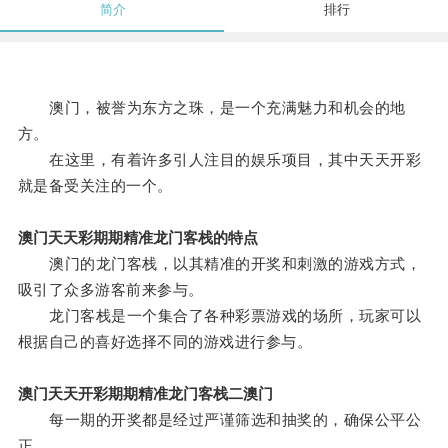
简介
排行
澳门，被誉为东方之珠，是一个充满魅力和机会的地
方。
在这里，有着许多引人注目的娱乐项目，其中天天开彩
就是备受关注的一个。
澳门天天彩期期精准龙门客栈的特点
澳门的龙门客栈，以其精准的开奖和刺激的游戏方式，
吸引了众多游客前来参与。
龙门客栈是一个集合了各种彩票游戏的场所，玩家可以
根据自己的喜好选择不同的游戏进行参与。
澳门天天开彩期期精准龙门客栈二澳门
每一期的开奖都是经过严谨筛选和抽奖的，确保公平公
正。