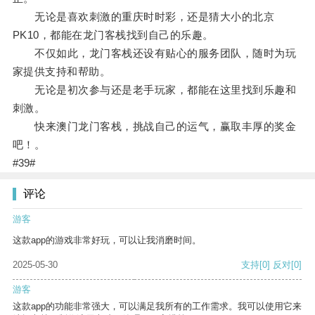
无论是喜欢刺激的重庆时时彩，还是猜大小的北京
PK10，都能在龙门客栈找到自己的乐趣。
不仅如此，龙门客栈还设有贴心的服务团队，随时为玩
家提供支持和帮助。
无论是初次参与还是老手玩家，都能在这里找到乐趣和
刺激。
快来澳门龙门客栈，挑战自己的运气，赢取丰厚的奖金
吧！。
#39#
评论
游客
这款app的游戏非常好玩，可以让我消磨时间。
2025-05-30
支持
[0]
反对
[0]
游客
这款app的功能非常强大，可以满足我所有的工作需求。我可以使用它来