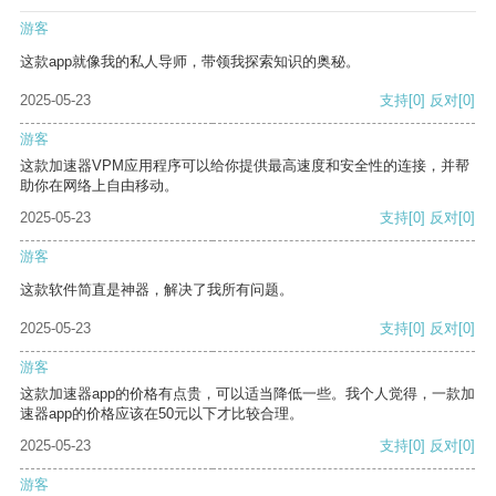
游客
这款app就像我的私人导师，带领我探索知识的奥秘。
2025-05-23
支持
[0]
反对
[0]
游客
这款加速器VPM应用程序可以给你提供最高速度和安全性的连接，并帮
助你在网络上自由移动。
2025-05-23
支持
[0]
反对
[0]
游客
这款软件简直是神器，解决了我所有问题。
2025-05-23
支持
[0]
反对
[0]
游客
这款加速器app的价格有点贵，可以适当降低一些。我个人觉得，一款加
速器app的价格应该在50元以下才比较合理。
2025-05-23
支持
[0]
反对
[0]
游客