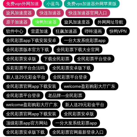
免费vqn外网加速
小蓝鸟
免费vps加速器外网苹果版
旋风加速度器
快连加速器
快连加速器官网入口
原子加速器
快鸭加速器
旋风加速度器
外网网址导航
软件中心
雷霆加速
狂飙加速器
哔咔漫画
快鸭VPN
全民彩票app下载安装安卓
一分大发系统彩票app
全民彩票版本官方下载
全民彩票下载大全官网
全民彩票安卓版
下载全民彩票
全民彩票平台登录
乐彩彩票平台合法吗
全民彩票安卓版下载
新人送29元彩金平台
全民彩票平台登录
全民彩票官网app下载安装
welcome盈彩购彩大厅广东
全民彩票平台登录
老品牌—全民彩票
welcome盈彩购彩大厅广东
新人送29元彩金平台
全民彩票官网app下载安装
全民彩票安卓版
顶级彩票app官方网站
一分大发系统彩票app
全民彩票安卓版下载
全民彩票官网最新登录入口