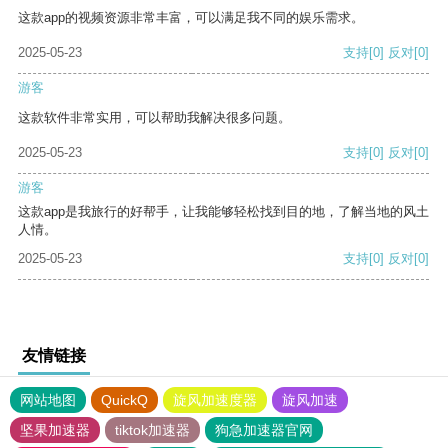
这款app的视频资源非常丰富，可以满足我不同的娱乐需求。
2025-05-23
支持
[0]
反对
[0]
游客
这款软件非常实用，可以帮助我解决很多问题。
2025-05-23
支持
[0]
反对
[0]
游客
这款app是我旅行的好帮手，让我能够轻松找到目的地，了解当地的风土
人情。
2025-05-23
支持
[0]
反对
[0]
友情链接
网站地图
QuickQ
旋风加速度器
旋风加速
坚果加速器
tiktok加速器
狗急加速器官网