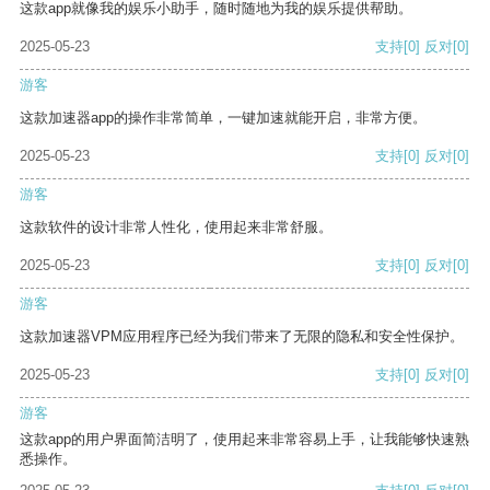
这款app就像我的娱乐小助手，随时随地为我的娱乐提供帮助。
2025-05-23
支持
[0]
反对
[0]
游客
这款加速器app的操作非常简单，一键加速就能开启，非常方便。
2025-05-23
支持
[0]
反对
[0]
游客
这款软件的设计非常人性化，使用起来非常舒服。
2025-05-23
支持
[0]
反对
[0]
游客
这款加速器VPM应用程序已经为我们带来了无限的隐私和安全性保护。
2025-05-23
支持
[0]
反对
[0]
游客
这款app的用户界面简洁明了，使用起来非常容易上手，让我能够快速熟
悉操作。