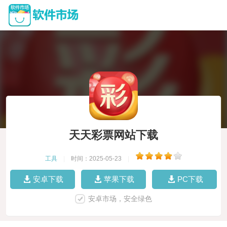
天天彩票网站下载
工具
|
时间：2025-05-23
|
安卓下载
苹果下载
PC下载
安卓市场，安全绿色