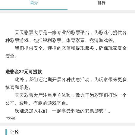
简介
排行
天天彩票大厅是一家专业的彩票平台，为彩迷们提供各
种彩票游戏，包括福利彩票、体育彩票、竞猜游戏等。
我们提供安全、便捷的充值和提现服务，确保玩家资金
安全。
送彩金32元可提款
此外，我们还定期开展各种优惠活动，为玩家带来更多
惊喜和乐趣。
天天彩票大厅注重用户体验，致力于为彩迷们打造一个
公平、透明、有趣的游戏平台。
欢迎您加入我们，一起享受刺激的彩票游戏！。
#39#
评论