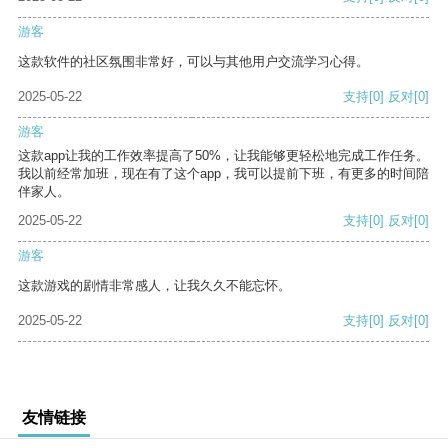
游客
这款软件的社区氛围非常好，可以与其他用户交流学习心得。
2025-05-22
支持
[0]
反对
[0]
游客
这款app让我的工作效率提高了50%，让我能够更轻松地完成工作任务。
我以前经常加班，现在有了这个app，我可以提前下班，有更多的时间陪
伴家人。
2025-05-22
支持
[0]
反对
[0]
游客
这款游戏的剧情非常感人，让我久久不能忘怀。
2025-05-22
支持
[0]
反对
[0]
友情链接