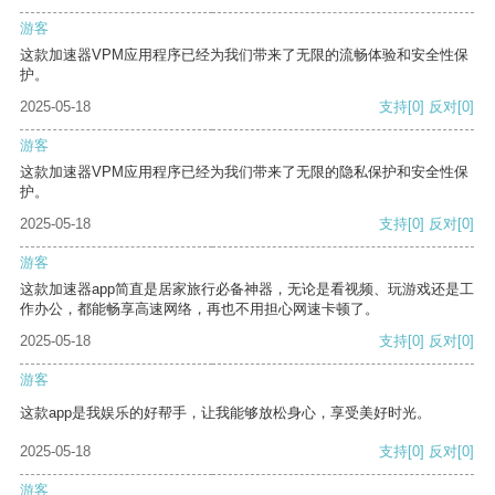
游客
这款加速器VPM应用程序已经为我们带来了无限的流畅体验和安全性保
护。
2025-05-18
支持
[0]
反对
[0]
游客
这款加速器VPM应用程序已经为我们带来了无限的隐私保护和安全性保
护。
2025-05-18
支持
[0]
反对
[0]
游客
这款加速器app简直是居家旅行必备神器，无论是看视频、玩游戏还是工
作办公，都能畅享高速网络，再也不用担心网速卡顿了。
2025-05-18
支持
[0]
反对
[0]
游客
这款app是我娱乐的好帮手，让我能够放松身心，享受美好时光。
2025-05-18
支持
[0]
反对
[0]
游客