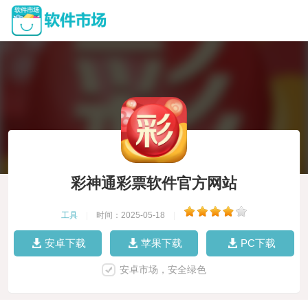
彩神通彩票软件官方网站
工具
|
时间：2025-05-18
|
安卓下载
苹果下载
PC下载
安卓市场，安全绿色