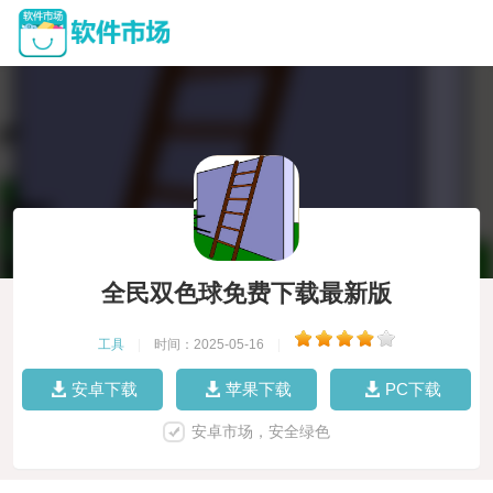
全民双色球免费下载最新版
工具
|
时间：2025-05-16
|
安卓下载
苹果下载
PC下载
安卓市场，安全绿色