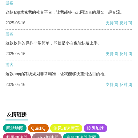
游客
这款app就像我的社交平台，让我能够与志同道合的朋友一起交流。
2025-05-16
支持
[0]
反对
[0]
游客
这款软件的操作非常简单，即使是小白也能快速上手。
2025-05-16
支持
[0]
反对
[0]
游客
这款app的路线规划非常精准，让我能够快速到达目的地。
2025-05-16
支持
[0]
反对
[0]
友情链接
网站地图
QuickQ
旋风加速度器
旋风加速
坚果加速器
tiktok加速器
狗急加速器官网