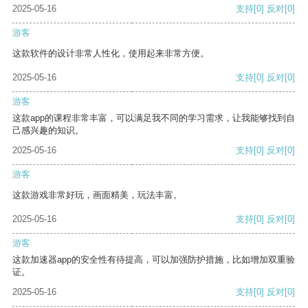
2025-05-16
支持
[0]
反对
[0]
游客
这款软件的设计非常人性化，使用起来非常方便。
2025-05-16
支持
[0]
反对
[0]
游客
这款app的课程非常丰富，可以满足我不同的学习需求，让我能够找到自
己感兴趣的知识。
2025-05-16
支持
[0]
反对
[0]
游客
这款游戏非常好玩，画面精美，玩法丰富。
2025-05-16
支持
[0]
反对
[0]
游客
这款加速器app的安全性有待提高，可以加强防护措施，比如增加双重验
证。
2025-05-16
支持
[0]
反对
[0]