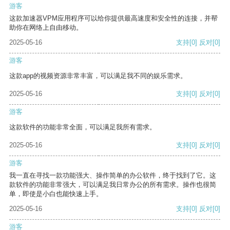
游客
这款加速器VPM应用程序可以给你提供最高速度和安全性的连接，并帮
助你在网络上自由移动。
2025-05-16
支持
[0]
反对
[0]
游客
这款app的视频资源非常丰富，可以满足我不同的娱乐需求。
2025-05-16
支持
[0]
反对
[0]
游客
这款软件的功能非常全面，可以满足我所有需求。
2025-05-16
支持
[0]
反对
[0]
游客
我一直在寻找一款功能强大、操作简单的办公软件，终于找到了它。这
款软件的功能非常强大，可以满足我日常办公的所有需求。操作也很简
单，即使是小白也能快速上手。
2025-05-16
支持
[0]
反对
[0]
游客