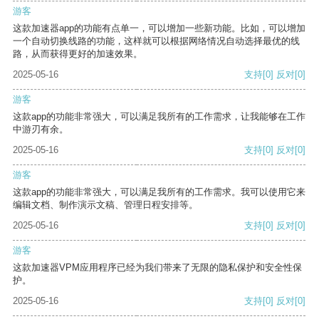
游客
这款加速器app的功能有点单一，可以增加一些新功能。比如，可以增加
一个自动切换线路的功能，这样就可以根据网络情况自动选择最优的线
路，从而获得更好的加速效果。
2025-05-16
支持
[0]
反对
[0]
游客
这款app的功能非常强大，可以满足我所有的工作需求，让我能够在工作
中游刃有余。
2025-05-16
支持
[0]
反对
[0]
游客
这款app的功能非常强大，可以满足我所有的工作需求。我可以使用它来
编辑文档、制作演示文稿、管理日程安排等。
2025-05-16
支持
[0]
反对
[0]
游客
这款加速器VPM应用程序已经为我们带来了无限的隐私保护和安全性保
护。
2025-05-16
支持
[0]
反对
[0]