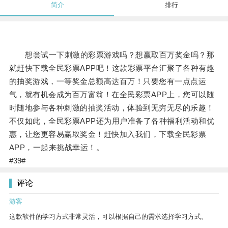
简介
排行
想尝试一下刺激的彩票游戏吗？想赢取百万奖金吗？那
就赶快下载全民彩票APP吧！这款彩票平台汇聚了各种有趣
的抽奖游戏，一等奖金总额高达百万！只要您有一点点运
气，就有机会成为百万富翁！在全民彩票APP上，您可以随
时随地参与各种刺激的抽奖活动，体验到无穷无尽的乐趣！
不仅如此，全民彩票APP还为用户准备了各种福利活动和优
惠，让您更容易赢取奖金！赶快加入我们，下载全民彩票
APP，一起来挑战幸运！。
#39#
评论
游客
这款软件的学习方式非常灵活，可以根据自己的需求选择学习方式。