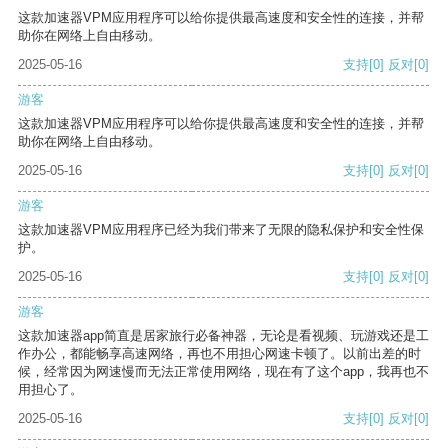
这款加速器VPM应用程序可以给你提供最高速度和安全性的连接，并帮
助你在网络上自由移动。
2025-05-16
支持
[0]
反对
[0]
游客
这款加速器VPM应用程序可以给你提供最高速度和安全性的连接，并帮
助你在网络上自由移动。
2025-05-16
支持
[0]
反对
[0]
游客
这款加速器VPM应用程序已经为我们带来了无限的隐私保护和安全性保
护。
2025-05-16
支持
[0]
反对
[0]
游客
这款加速器app简直是居家旅行必备神器，无论是看视频、玩游戏还是工
作办公，都能畅享高速网络，再也不用担心网速卡顿了。以前出差的时
候，经常因为网速慢而无法正常使用网络，现在有了这个app，我再也不
用担心了。
2025-05-16
支持
[0]
反对
[0]