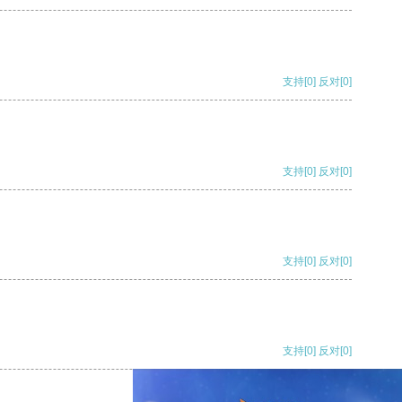
支持
[0]
反对
[0]
支持
[0]
反对
[0]
支持
[0]
反对
[0]
支持
[0]
反对
[0]