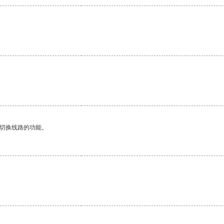
动切换线路的功能。