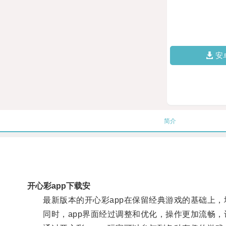
安
简介
开心彩app下载安
最新版本的开心彩app在保留经典游戏的基础上，
同时，app界面经过调整和优化，操作更加流畅，