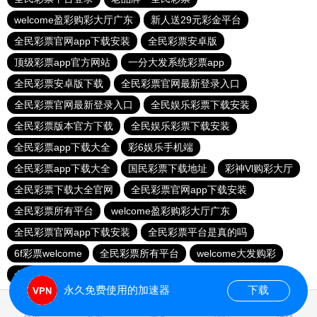
welcome盈彩购彩大厅广东
新人送29元彩金平台
全民彩票官网app下载安装
全民彩票安卓版
顶级彩票app官方网站
一分大发系统彩票app
全民彩票安卓版下载
全民彩票官网最新登录入口
全民彩票官网最新登录入口
全民娱乐彩票下载安装
全民彩票版本官方下载
全民娱乐彩票下载安装
全民彩票app下载大全
彩6娱乐手机端
全民彩票app下载大全
国民彩票下载地址
彩神Vl购彩大厅
全民彩票下载大全官网
全民彩票官网app下载安装
全民彩票所有平台
welcome盈彩购彩大厅广东
全民彩票官网app下载安装
全民彩票平台是真的吗
6f彩票welcome
全民彩票所有平台
welcome大发购彩
全民彩票所有平台
永久免费使用的加速器
下载
0.019542s
首页
安卓
苹果
排行
推荐