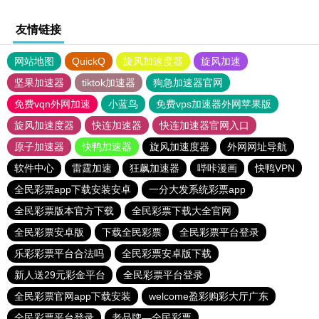
友情链接
网站地图
QuickQ
旋风加速度器
旋风加速
坚果加速器
tiktok加速器
狗急加速器官网
免费vqn外网加速
小蓝鸟
免费vps加速器外网苹果版
旋风加速度器
快连加速器
快连加速器官网入口
原子加速器
快鸭加速器
旋风加速度器
外网网址导航
软件中心
雷霆加速
狂飙加速器
哔咔漫画
快鸭VPN
全民彩票app下载安装安卓
一分大发系统彩票app
全民彩票版本官方下载
全民彩票下载大全官网
全民彩票安卓版
下载全民彩票
全民彩票平台登录
乐彩彩票平台合法吗
全民彩票安卓版下载
新人送29元彩金平台
全民彩票平台登录
全民彩票官网app下载安装
welcome盈彩购彩大厅广东
全民彩票平台登录
老品牌—全民彩票