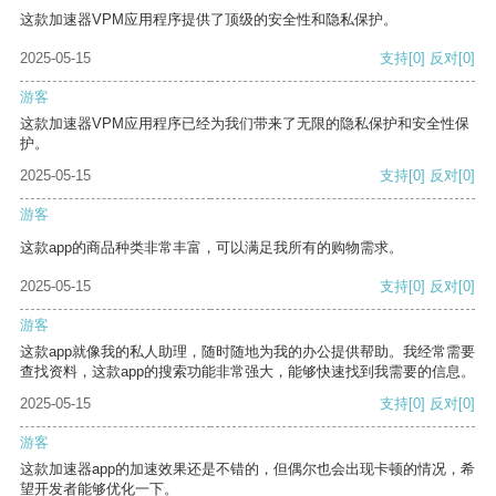
这款加速器VPM应用程序提供了顶级的安全性和隐私保护。
2025-05-15
支持
[0]
反对
[0]
游客
这款加速器VPM应用程序已经为我们带来了无限的隐私保护和安全性保
护。
2025-05-15
支持
[0]
反对
[0]
游客
这款app的商品种类非常丰富，可以满足我所有的购物需求。
2025-05-15
支持
[0]
反对
[0]
游客
这款app就像我的私人助理，随时随地为我的办公提供帮助。我经常需要
查找资料，这款app的搜索功能非常强大，能够快速找到我需要的信息。
2025-05-15
支持
[0]
反对
[0]
游客
这款加速器app的加速效果还是不错的，但偶尔也会出现卡顿的情况，希
望开发者能够优化一下。