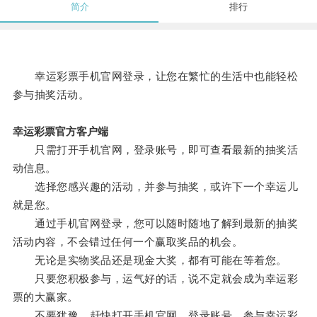
简介
排行
幸运彩票手机官网登录，让您在繁忙的生活中也能轻松
参与抽奖活动。
幸运彩票官方客户端
只需打开手机官网，登录账号，即可查看最新的抽奖活
动信息。
选择您感兴趣的活动，并参与抽奖，或许下一个幸运儿
就是您。
通过手机官网登录，您可以随时随地了解到最新的抽奖
活动内容，不会错过任何一个赢取奖品的机会。
无论是实物奖品还是现金大奖，都有可能在等着您。
只要您积极参与，运气好的话，说不定就会成为幸运彩
票的大赢家。
不要犹豫，赶快打开手机官网，登录账号，参与幸运彩