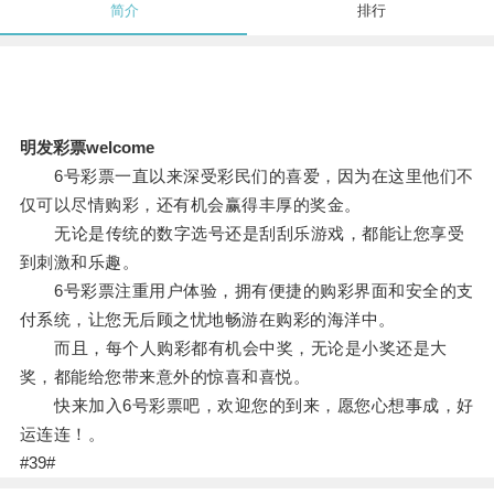
简介
排行
明发彩票welcome
6号彩票一直以来深受彩民们的喜爱，因为在这里他们不
仅可以尽情购彩，还有机会赢得丰厚的奖金。
无论是传统的数字选号还是刮刮乐游戏，都能让您享受
到刺激和乐趣。
6号彩票注重用户体验，拥有便捷的购彩界面和安全的支
付系统，让您无后顾之忧地畅游在购彩的海洋中。
而且，每个人购彩都有机会中奖，无论是小奖还是大
奖，都能给您带来意外的惊喜和喜悦。
快来加入6号彩票吧，欢迎您的到来，愿您心想事成，好
运连连！。
#39#