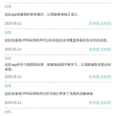
游客
这款app就像我的财务顾问，让我能够省钱又省心。
2025-05-12
支持
[0]
反对
[0]
游客
这款加速器VPM应用程序可以给你提供全球覆盖和最高安全性的连接。
2025-05-12
支持
[0]
反对
[0]
游客
这款app的学习氛围很浓厚，能够激励我不断学习，让我能够取得更好的
成绩。
2025-05-12
支持
[0]
反对
[0]
游客
这款加速器VPM应用程序已经为我们带来了无限的流畅体验。
2025-05-12
支持
[0]
反对
[0]
游客