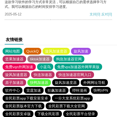
这款学习软件的学习方式非常灵活，可以根据自己的需求选择学习方
式。我可以根据自己的时间安排学习进度。
2025-05-12
支持
[0]
反对
[0]
友情链接
网站地图
QuickQ
旋风加速度器
旋风加速
坚果加速器
tiktok加速器
狗急加速器官网
免费vqn外网加速
小蓝鸟
免费vps加速器外网苹果版
旋风加速度器
快连加速器
快连加速器官网入口
原子加速器
快鸭加速器
旋风加速度器
外网网址导航
软件中心
雷霆加速
狂飙加速器
哔咔漫画
快鸭VPN
全民彩票app下载安装安卓
一分大发系统彩票app
全民彩票版本官方下载
全民彩票下载大全官网
全民彩票安卓版
下载全民彩票
全民彩票平台登录