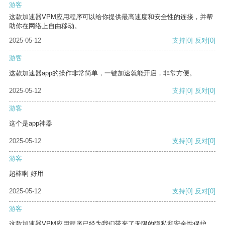
游客
这款加速器VPM应用程序可以给你提供最高速度和安全性的连接，并帮
助你在网络上自由移动。
2025-05-12
支持
[0]
反对
[0]
游客
这款加速器app的操作非常简单，一键加速就能开启，非常方便。
2025-05-12
支持
[0]
反对
[0]
游客
这个是app神器
2025-05-12
支持
[0]
反对
[0]
游客
超棒啊 好用
2025-05-12
支持
[0]
反对
[0]
游客
这款加速器VPM应用程序已经为我们带来了无限的隐私和安全性保护。