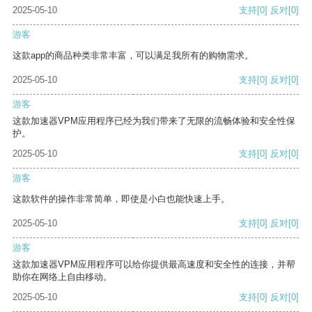
2025-05-10
支持
[0]
反对
[0]
游客
这款app的商品种类非常丰富，可以满足我所有的购物需求。
2025-05-10
支持
[0]
反对
[0]
游客
这款加速器VPM应用程序已经为我们带来了无限的流畅体验和安全性保
护。
2025-05-10
支持
[0]
反对
[0]
游客
这款软件的操作非常简单，即使是小白也能快速上手。
2025-05-10
支持
[0]
反对
[0]
游客
这款加速器VPM应用程序可以给你提供最高速度和安全性的连接，并帮
助你在网络上自由移动。
2025-05-10
支持
[0]
反对
[0]