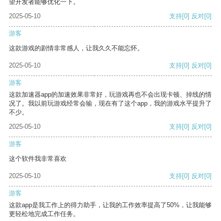
望开发者能够优化一下。
2025-05-10
支持
[0]
反对
[0]
游客
这款游戏的剧情非常感人，让我久久不能忘怀。
2025-05-10
支持
[0]
反对
[0]
游客
这款加速器app的加速效果非常好，玩游戏再也不会出现卡顿、掉线的情
况了。我以前玩游戏经常会输，现在有了这个app，我的游戏水平提升了
不少。
2025-05-10
支持
[0]
反对
[0]
游客
这个软件我非常喜欢
2025-05-10
支持
[0]
反对
[0]
游客
这款app是我工作上的得力助手，让我的工作效率提高了50%，让我能够
更轻松地完成工作任务。